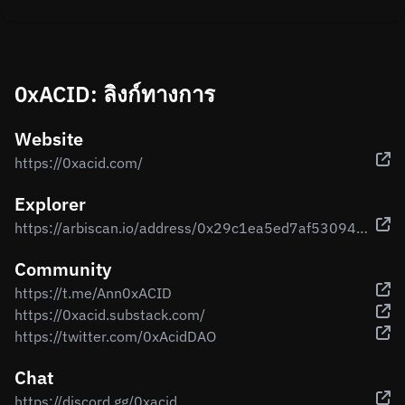
0xACID: ลิงก์ทางการ
Website
https://0xacid.com/
Explorer
https://arbiscan.io/address/0x29c1ea5ed7af53094b1a79ef60d20641987c867e
Community
https://t.me/Ann0xACID
https://0xacid.substack.com/
https://twitter.com/0xAcidDAO
Chat
https://discord.gg/0xacid