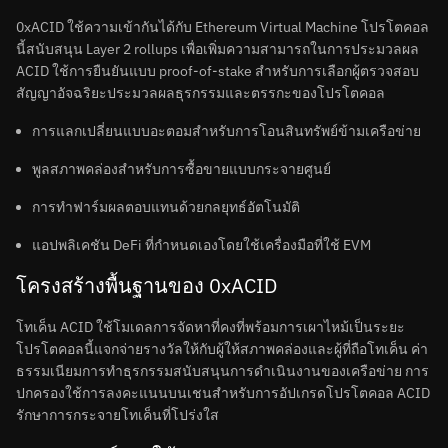
0xACID ใช้ความเข้ากันได้กับ Ethereum Virtual Machine โปรโตคอล
นี้สนับสนุน Layer 2 rollups เพื่อเพิ่มความสามารถในการประมวลผล
ACID ใช้การยืนยันแบบ proof-of-stake สำหรับการเลือกผู้ตรวจสอบ
สัญญาอัจฉริยะประมวลผลธุรกรรมและตรรกะของโปรโตคอล
การแลกเปลี่ยนแบบอะตอมสำหรับการโอนสินทรัพย์ข้ามเครือข่าย
พูลสภาพคล่องสำหรับการซื้อขายแบบกระจายศูนย์
การทำฟาร์มผลตอบแทนด้วยกลยุทธ์อัตโนมัติ
แอปพลิเคชัน DeFi ที่กำหนดเองโดยใช้เครื่องมือที่ใช้ EVM
โครงสร้างพื้นฐานของ 0xACID
โทเค็น ACID ใช้โมเดลการจัดหาที่คงที่พร้อมการเผาไหม้เป็นระยะ
โปรโตคอลนี้แจกจ่ายรางวัลให้กับผู้ให้สภาพคล่องและผู้ที่ถือโทเค็น ค่า
ธรรมเนียมการทำธุรกรรมสนับสนุนการดำเนินงานของเครือข่าย การ
ปกครองใช้การลงคะแนนบนเชนสำหรับการอัปเกรดโปรโตคอล ACID
รักษาการกระจายโทเค็นที่โปร่งใส