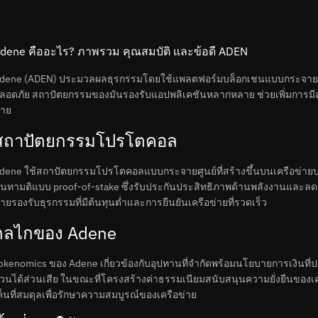
dene คืออะไร? ภาพรวม คุณสมบัติ และข้อดี ADEN
dene (ADEN) ประมวลผลธุรกรรมโดยใช้แพลตฟอร์มบล็อกเชนแบบกระจายศูน
ลอดภัย สถาปัตยกรรมของมันรองรับแอปพลิเคชันหลากหลาย ช่วยเพิ่มการมีส
่าย
สถาปัตยกรรมโปรโตคอล
dene ใช้สถาปัตยกรรมโปรโตคอลแบบกระจายศูนย์ที่สร้างขึ้นบนเครือข่าย
ันทามติแบบ proof-of-stake ซึ่งรับประกันประสิทธิภาพด้านพลังงานและ
่ายรองรับธุรกรรมที่มีต้นทุนต่ำและการยืนยันเครือข่ายที่รวดเร็ว
กลไกของ Adene
okenomics ของ Adene เกี่ยวข้องกับอุปทานที่จำกัดพร้อมนโยบายการเงินที่ปร
่วนได้ส่วนเสีย ในขณะที่โครงสร้างค่าธรรมเนียมสนับสนุนความยั่งยืนขอ
ค็นที่สมดุลเพื่อรักษาความสมบูรณ์ของเครือข่าย