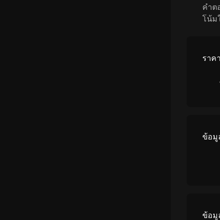
คำตอ
โน้มใ
ราคาจ
ข้อม
ข้อม