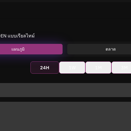
EN แบบเรียลไทม์
แผนภูมิ
ตลาด
24H
1W
1M
3M