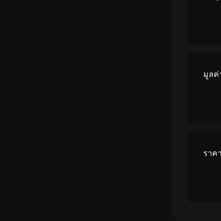
มูลค
ราคา