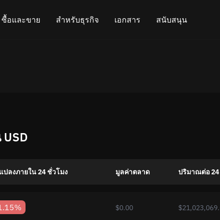
ซื้อและขาย
สำหรับธุรกิจ
เอกสาร
สนับสนุน
(BTC)
ซื้อคริปโต
โปรแกรมพันธมิตร
คำถามที่พบบ่อย
แชทใน Telegram
m (ETH)
ขายคริปโต
API สำหรับการแลกเปลี่ยน
บล็อก
แชทออนไลน์
(XMR)
วิดเจ็ตแลกเปลี่ยนสกุลเงินดิจิตอล
วิธีการทำงาน
แสดงความเห็น
(USDT)
เงินคืน
แผนงาน
น USD
การแลกเปลี่ยนข้ามเชน
เอกสารประกอบ API
การลิสต์สินทรัพย์
นแปลงภายใน 24 ชั่วโมง
มูลค่าตลาด
ปริมาณต่อ 24
สถานะวีไอพี
1.15%
$0.00
$21,023,069