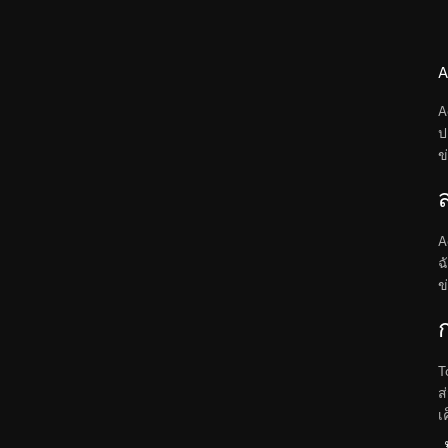
A
A
ป
ข
A
ฉ
ข
T
ส
เ