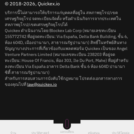
© 2018-2026, Quickex.io
บริการนี้ไม่สามารถให้บริการแก่บุคคลที่อยู่ใน สหภาพยุโรป/เขต
เศรษฐกิจยุโรป จดทะเบียนจัดตั้ง หรือดำเนินกิจการจากประเทศใน
สหภาพยุโรป/เขตเศรษฐกิจยุโรปได้
Quickex ดำเนินงานโดย Blockex Lab Corp (หมายเลขทะเบียน
155772742 ที่อยู่จดทะเบียน: Via España, Delta Bank Building, ชั้น 6,
ห้อง 604D, เมืองปานามา, สาธารณรัฐปานามา) สิทธิ์ในทรัพย์สินทาง
ปัญญาบางประการที่เกี่ยวข้องกับแพลตฟอร์ม Quickex เป็นของ Angel
Venture Partners Limited (หมายเลขทะเบียน 238203 ที่อยู่จด
ทะเบียน: House Of Francis, ห้อง 303, Ile Du Port, Mahe) ที่อยู่สำหรับ
ลงทะเบียน Via España อาคาร Delta Bank ชั้น 6 ห้อง 604D ปานามา
ซิตี้ สาธารณรัฐปานามา)
สำหรับการสอบสวนการบังคับใช้กฎหมาย โปรดส่งเอกสารทางการ
ของคุณไปที่
law@quickex.io
แลกเปลี่ยน
บ้าน
ประวัติศาสตร์
สนับสนุน
ประวัติโดยย่อ