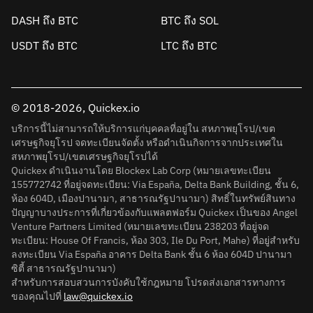
DASH ถึง BTC
BTC ถึง SOL
USDT ถึง BTC
LTC ถึง BTC
© 2018-2026, Quickex.io
บริการนี้ไม่สามารถให้บริการแก่บุคคลที่อยู่ใน สหภาพยุโรป/เขต
เศรษฐกิจยุโรป จดทะเบียนจัดตั้ง หรือดำเนินกิจการจากประเทศใน
สหภาพยุโรป/เขตเศรษฐกิจยุโรปได้
Quickex ดำเนินงานโดย Blockex Lab Corp (หมายเลขทะเบียน
155772742 ที่อยู่จดทะเบียน: Via España, Delta Bank Building, ชั้น 6,
ห้อง 604D, เมืองปานามา, สาธารณรัฐปานามา) สิทธิ์ในทรัพย์สินทาง
ปัญญาบางประการที่เกี่ยวข้องกับแพลตฟอร์ม Quickex เป็นของ Angel
Venture Partners Limited (หมายเลขทะเบียน 238203 ที่อยู่จด
ทะเบียน: House Of Francis, ห้อง 303, Ile Du Port, Mahe) ที่อยู่สำหรับ
ลงทะเบียน Via España อาคาร Delta Bank ชั้น 6 ห้อง 604D ปานามา
ซิตี้ สาธารณรัฐปานามา)
สำหรับการสอบสวนการบังคับใช้กฎหมาย โปรดส่งเอกสารทางการ
ของคุณไปที่
law@quickex.io