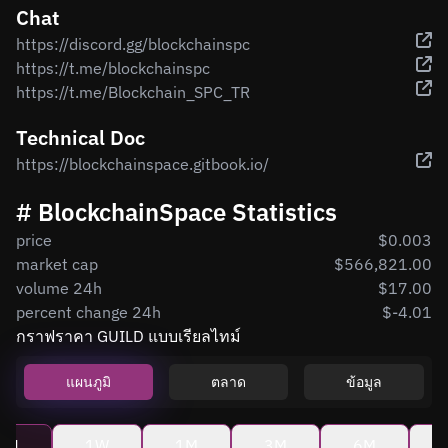
Chat
https://discord.gg/blockchainspc
https://t.me/blockchainspc
https://t.me/Blockchain_SPC_TR
Technical Doc
https://blockchainspace.gitbook.io/
# BlockchainSpace Statistics
price
$0.003
market cap
$566,821.00
volume 24h
$17.00
percent change 24h
$-4.01
กราฟราคา GUILD แบบเรียลไทม์
แผนภูมิ
ตลาด
ข้อมูล
4H
1W
1M
3M
6M