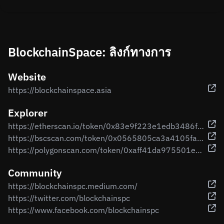
BlockchainSpace: ลิงก์ทางการ
Website
https://blockchainspace.asia
Explorer
https://etherscan.io/token/0x83e9f223e1edb3486f876ee888d76bfba26c475a
https://bscscan.com/token/0x0565805ca3a4105faee51983b0bd8ffb5ce1455c
https://polygonscan.com/token/0xaff41da975501e5b71848c975834341777d1a473
Community
https://blockchainspc.medium.com/
https://twitter.com/blockchainspc
https://www.facebook.com/blockchainspc