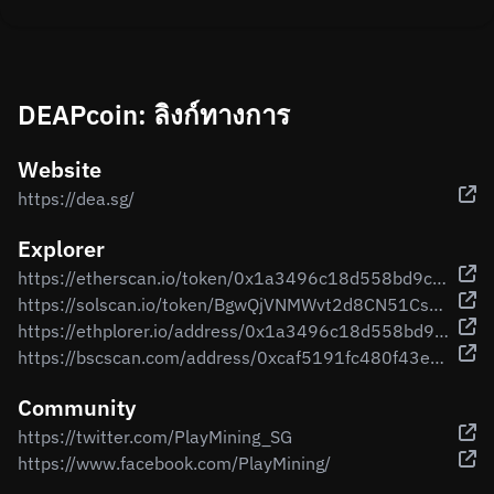
DEAPcoin: ลิงก์ทางการ
Website
https://dea.sg/
Explorer
https://etherscan.io/token/0x1a3496c18d558bd9c6c8f609e1b129f67ab08163
https://solscan.io/token/BgwQjVNMWvt2d8CN51CsbniwRWyZ9H9HfHkEsvikeVuZ
https://ethplorer.io/address/0x1a3496c18d558bd9c6c8f609e1b129f67ab08163
https://bscscan.com/address/0xcaf5191fc480f43e4df80106c7695eca56e48b18
Community
https://twitter.com/PlayMining_SG
https://www.facebook.com/PlayMining/