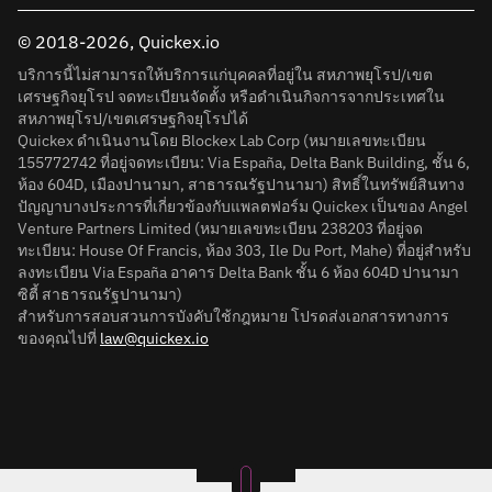
© 2018-2026, Quickex.io
บริการนี้ไม่สามารถให้บริการแก่บุคคลที่อยู่ใน สหภาพยุโรป/เขต
เศรษฐกิจยุโรป จดทะเบียนจัดตั้ง หรือดำเนินกิจการจากประเทศใน
สหภาพยุโรป/เขตเศรษฐกิจยุโรปได้
Quickex ดำเนินงานโดย Blockex Lab Corp (หมายเลขทะเบียน
155772742 ที่อยู่จดทะเบียน: Via España, Delta Bank Building, ชั้น 6,
ห้อง 604D, เมืองปานามา, สาธารณรัฐปานามา) สิทธิ์ในทรัพย์สินทาง
ปัญญาบางประการที่เกี่ยวข้องกับแพลตฟอร์ม Quickex เป็นของ Angel
Venture Partners Limited (หมายเลขทะเบียน 238203 ที่อยู่จด
ทะเบียน: House Of Francis, ห้อง 303, Ile Du Port, Mahe) ที่อยู่สำหรับ
ลงทะเบียน Via España อาคาร Delta Bank ชั้น 6 ห้อง 604D ปานามา
ซิตี้ สาธารณรัฐปานามา)
สำหรับการสอบสวนการบังคับใช้กฎหมาย โปรดส่งเอกสารทางการ
ของคุณไปที่
law@quickex.io