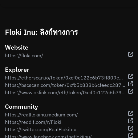
Floki Inu: ลิงก์ทางการ
Website
https://floki.com/
Explorer
https://etherscan.io/token/0xcf0c122c6b73ff809c693db761e7baebe62b6a2e
https://bscscan.com/token/0xfb5b838b6cfeedc2873ab27866079ac55363d37e
https://www.oklink.com/eth/token/0xcf0c122c6b73ff809c693db761e7baebe62b6a2e
Community
https://realflokiinu.medium.com/
https://reddit.com/r/Floki
https://twitter.com/RealFlokiInu
https://www.facebook.com/theflokiinu/