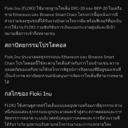
Floki Inu (FLOKI) ใช้มาตรฐานโทเค็น ERC-20 และ BEP-20 ในเครือ
ข่าย Ethereum และ Binance Smart Chain โครงการนี้มุ่งเน้นการมี
ส่วนร่วมของชุมชนที่ได้รับแรงบันดาลใจจากมีม พร้อมฟีเจอร์ที่มุ่งเน้น
การใช้งาน FLOKI รวมฟังก์ชันการเงินแบบกระจายศูนย์และมีเป้า
หมายเพื่อการเข้าถึงหลายเชน
สถาปัตยกรรมโปรโตคอล
Floki Inu ประมวลผลธุรกรรมบน Ethereum และ Binance Smart
Chain โปรโตคอลนี้ใช้สะพานโทเค็นสำหรับการโอนข้ามเชน ความ
ปลอดภัยของเครือข่ายใช้กลไกการพิสูจน์การถือครองที่มีอยู่ของเชนที่
เป็นเจ้าภาพ สถาปัตยกรรมสนับสนุนการจัดการโทเค็นที่สามารถขยาย
ได้
กลไกของ Floki Inu
FLOKI ใช้เศรษฐศาสตร์โทเค็นแบบลดอุปทานพร้อมภาษีธุรกรรม ส่วน
หนึ่งของแต่ละธุรกรรมจะถูกประมวลผลเข้าสู่สระสภาพคล่องและการ
จัดสรรการตลาด ระบบนิเวศสนับสนุนการสเตคและการมีส่วนร่วมที่
ได้รับรางวัล อุปทานปรับตามกลไกการเผาและการแจกจ่ายใหม่