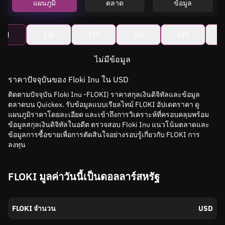
แผนภูมิ
ตลาด
ข้อมูล
4H
1W
1M
3M
6M
ไม่มีข้อมูล
ราคาปัจจุบันของ Floki Inu ใน USD
ติดตามปัจจุบัน Floki Inu -FLOKI) ราคาสกุลเงินดิจิทัลและข้อมูล
ตลาดบน Quickex. รับข้อมูลแบบเรียลไทม์ FLOKI อัปเดตราคา ดู
แผนภูมิราคาโดยละเอียด และเข้าถึงการวิเคราะห์ที่ครอบคลุมพร้อม
ข้อมูลสกุลเงินดิจิทัลในอดีต ตรวจสอบ Floki Inu แนวโน้มตลาดและ
ข้อมูลการซื้อขายเพื่อการตัดสินใจอย่างรอบรู้เกี่ยวกับ FLOKI การ
ลงทุน
FLOKI มูลค่าวันนี้เป็นดอลลาร์สหรัฐ
FLOKI จำนวน
USD