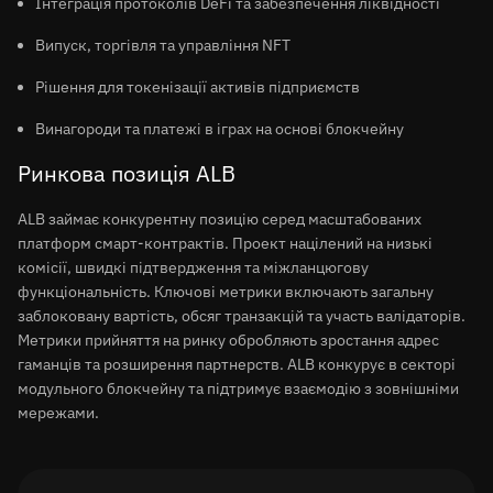
Інтеграція протоколів DeFi та забезпечення ліквідності
Випуск, торгівля та управління NFT
Рішення для токенізації активів підприємств
Винагороди та платежі в іграх на основі блокчейну
Ринкова позиція ALB
ALB займає конкурентну позицію серед масштабованих
платформ смарт-контрактів. Проект націлений на низькі
комісії, швидкі підтвердження та міжланцюгову
функціональність. Ключові метрики включають загальну
заблоковану вартість, обсяг транзакцій та участь валідаторів.
Метрики прийняття на ринку обробляють зростання адрес
гаманців та розширення партнерств. ALB конкурує в секторі
модульного блокчейну та підтримує взаємодію з зовнішніми
мережами.