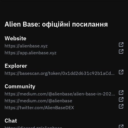
Alien Base: офіційні посилання
Website
https://alienbase.xyz
https://app.alienbase.xyz
Explorer
https://basescan.org/token/0x1dd2d631c92b1aCdFCDd51A0F7145A50130050C4
Community
https://medium.com/@alienbase/alien-base-in-2024-how-well-build-the-ultimate-defi-platform-1d07ab357840
https://medium.com/@alienbase
https://twitter.com/AlienBaseDEX
Chat