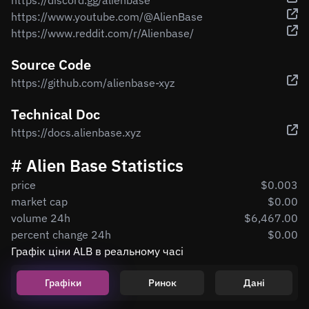
https://discord.gg/alienbase
https://www.youtube.com/@AlienBase
https://www.reddit.com/r/Alienbase/
Source Code
https://github.com/alienbase-xyz
Technical Doc
https://docs.alienbase.xyz
# Alien Base Statistics
price
$0.003
market cap
$0.00
volume 24h
$6,467.00
percent change 24h
$0.00
Графік ціни ALB в реальному часі
Графіки
Ринок
Дані