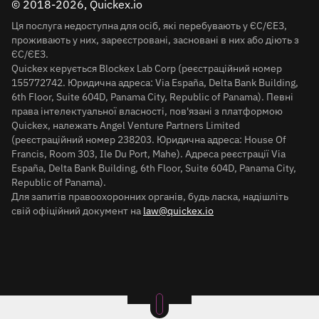
© 2018-2026, Quickex.io
Ця послуга недоступна для осіб, які перебувають у ЄС/ЄЕЗ,
проживають у них, зареєстровані, засновані в них або діють з
ЄС/ЄЕЗ.
Quickex керується Blockex Lab Corp (реєстраційний номер
155772742. Юридична адреса: Via España, Delta Bank Building,
6th Floor, Suite 604D, Panama City, Republic of Panama). Певні
права інтелектуальної власності, пов'язані з платформою
Quickex, належать Angel Venture Partners Limited
(реєстраційний номер 238203. Юридична адреса: House Of
Francis, Room 303, Ile Du Port, Mahe). Адреса реєстрації Via
España, Delta Bank Building, 6th Floor, Suite 604D, Panama City,
Republic of Panama).
Для запитів правоохоронних органів, будь ласка, надішліть
свій офіційний документ на
law@quickex.io