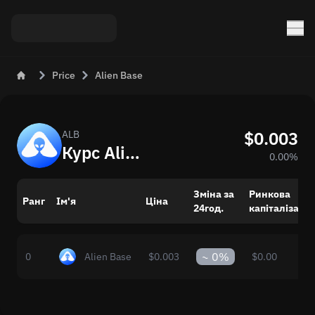
Price
Alien Base
$0.003
ALB
Курс Alien Base (ALB) до USD сьогодні
0.00%
Зміна за
Ринкова
Ранг
Ім'я
Ціна
24год.
капіталізація
~
0%
0
Alien Base
$0.003
$0.00