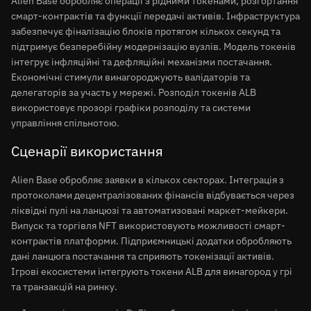
Alien Base обробляє операції з рідними токенами, розгортання
смарт-контрактів та функції передачі активів. Інфраструктура
забезпечує фіналізацію блоків протягом кількох секунд та
підтримує безперебійну модернізацію вузлів. Модель токенів
інтегрує інфляційні та дефляційні механізми постачання.
Економічні стимули винагороджують валідаторів та
делегаторів за участь у мережі. Розподіл токенів ALB
використовує прозорі графіки розподілу та системи
управління спільнотою.
Сценарії використання
Alien Base обробляє заявки в кількох секторах. Інтеграція з
протоколами децентралізованих фінансів відбувається через
ліквідні пулі на ланцюзі та автоматизовані маркет-мейкери.
Випуск та торгівля NFT використовують можливості смарт-
контрактів платформи. Підприємницькі додатки обробляють
дані ланцюга постачання та сприяють токенізації активів.
Ігрові екосистеми інтегрують токени ALB для винагород у грі
та транзакцій на ринку.