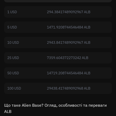
1 USD
294.38417489092967 ALB
5 USD
1471.9208744546484 ALB
10 USD
2943.8417489092967 ALB
25 USD
7359.604372273242 ALB
50 USD
14719.208744546484 ALB
100 USD
29438.417489092968 ALB
Що таке Alien Base? Огляд, особливості та переваги
ALB