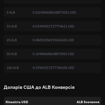
5 ALB
0.016984608638873053 USD
10 ALB
0.03396921727774611 USD
25 ALB
0.08492304319436526 USD
50 ALB
0.16984608638873053 USD
100 ALB
0.33969217277746105 USD
Доларів США до ALB Конверсія
Кількість USD
ALB Значення