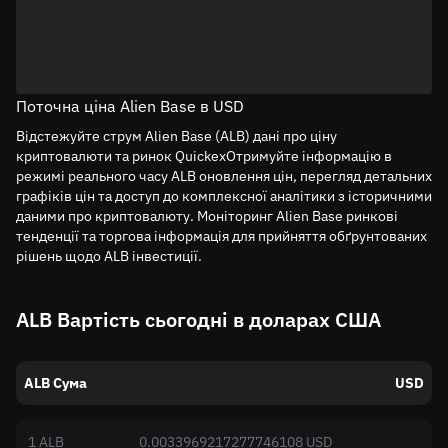
Поточна ціна Alien Base в USD
Відстежуйте струм Alien Base (ALB) дані про ціну
криптовалюти та ринок QuickexОтримуйте інформацію в
режимі реального часу ALB оновлення цін, перегляд детальних
графіків цін та доступ до комплексної аналітики з історичними
даними про криптовалюту. Моніторинг Alien Base ринкові
тенденції та торгова інформація для прийняття обґрунтованих
рішень щодо ALB інвестиції.
ALB Вартість сьогодні в доларах США
ALB Сума
USD
1 ALB
0.0033969217277746108 USD