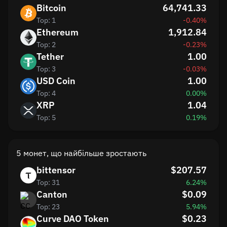
Bitcoin
64,741.33
Top: 1
-0.40%
Ethereum
1,912.84
Top: 2
-0.23%
Tether
1.00
Top: 3
-0.03%
USD Coin
1.00
Top: 4
0.00%
XRP
1.04
Top: 5
0.19%
5 монет, що найбільше зростають
bittensor
$207.57
Top: 31
6.24%
Canton
$0.09
Top: 23
5.94%
Curve DAO Token
$0.23