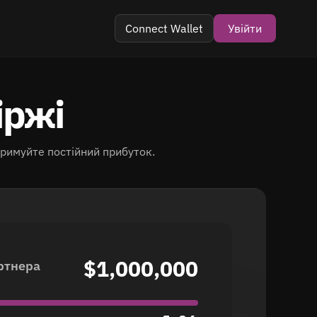
Connect Wallet
Увійти
іржі
ук
римуйте постійний прибуток.
$1,000,000
артнера