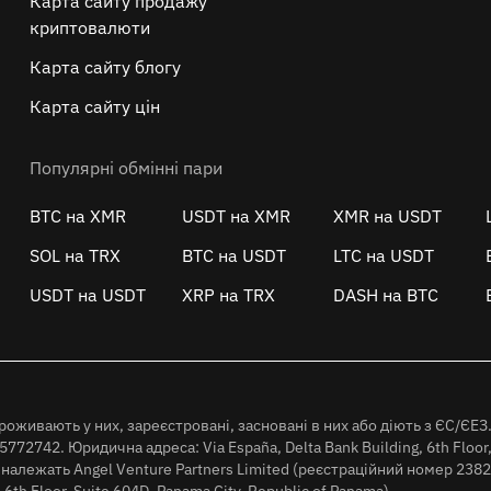
Карта сайту продажу
криптовалюти
Карта сайту блогу
Карта сайту цін
Популярні обмінні пари
BTC на XMR
USDT на XMR
XMR на USDT
SOL на TRX
BTC на USDT
LTC на USDT
USDT на USDT
XRP на TRX
DASH на BTC
роживають у них, зареєстровані, засновані в них або діють з ЄС/ЄЕЗ
72742. Юридична адреса: Via España, Delta Bank Building, 6th Floor,
 належать Angel Venture Partners Limited (реєстраційний номер 2382