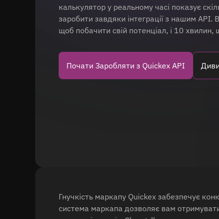
калькулятор у реальному часі показує скі
заробити завдяки інтеграції з нашим API. 
щоб побачити свій потенціал, і 10 хвилин,
Почати Заробляти з Quickex API
Диви
Гнучкість маркапу Quickex забезпечує кон
система маркапа дозволяє вам отримуват