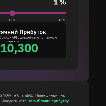
1 %
1.0%
1.5%
сячний Прибуток
Quickex API з динамічним контролем
маркапу
10,300
ngeNOW та Changelly. Наша динамічна
и ChangeNOW та
37% більше прибутку