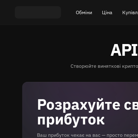
Обміни
Ціна
Купівл
Обмін ETH на USDT
Ціна Bitcoin (BTC)
Купити 
API
Обмін XMR на USDT
Ціна Ethereum (ETH)
Продати
Обмін BTC на USDT
Ціна Monero (XMR)
Створюйте виняткові крипто
Обмін ETH на BTC
Ціна Tether (USDT)
Обмін BTC на XMR
Всі ціни
Розрахуйте св
Популярні обміни
прибуток
Обмін за країнами
Ваш прибуток чекає на вас — просто перем
Приватный обмен