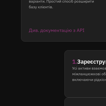
варіанти. Простий спосіб розширити
базу клієнтів.
Див. документацію з API
1.
Зареєстру
Усі активи взаємо
міжланцюжкові обм
включаючи рідкісні