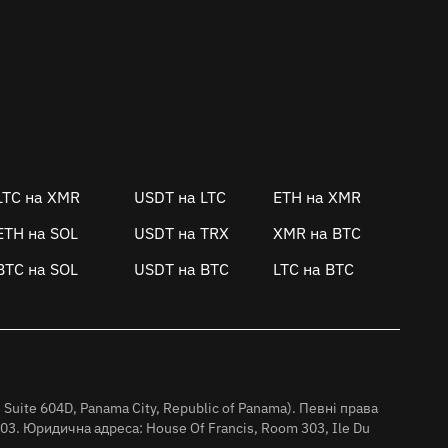
LTC на XMR
USDT на LTC
ETH на XMR
ETH на SOL
USDT на TRX
XMR на BTC
BTC на SOL
USDT на BTC
LTC на BTC
.
 Suite 604D, Panama City, Republic of Panama). Певні права
03. Юридична адреса: House Of Francis, Room 303, Ile Du