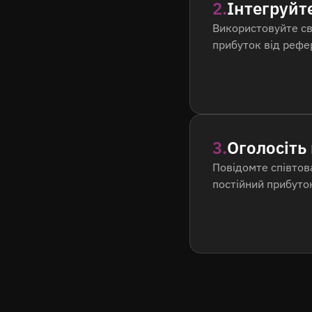
2.
Інтегруйт
Використовуйте св
прибуток від рефе
3.
Оголосіть
Повідомте співтова
постійний прибуто