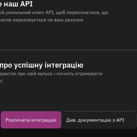
е наш API
ій унікальний ключ API, щоб переконатися, що
ралів зараховується на ваш рахунок
 про успішну інтеграцію
ристві про свій запуск і почніть отримувати
к!
Розпочати інтеграцію
Див. документацію з API