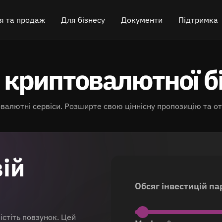
я та продаж
Для бізнесу
Документи
Підтримка
криптовалюту
Партнерська програма
FAQ
Чат у Telegram
 криптовалютної б
 криптовалюту
API для обміну
Блог
Онлайн-чат
Віджет для обміну
Як це працює
Залишити відг
валютні сервіси. Розширте свою ціннісну пропозицію та от
Кешбек
Roadmap
Перехресний обмін ланцюгами
Документація API
ій
Лістинг активів
Обсяг інвестицій п
VIP статус
істіть повзунок. Цей