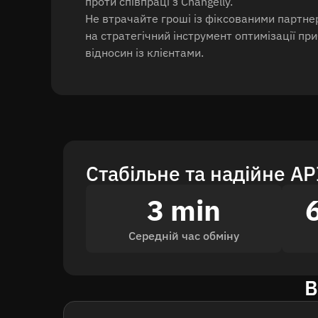
проти співпраці з Changelly.
Не втрачайте гроші із фіксованими партне
на стратегічний інструмент оптимізації п
відносин із клієнтами.
Стабільне та надійне AP
3 min
Середній час обміну
В