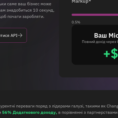
Markup*
льки саме ваш бізнес може
Вам знадобиться 10 секунд,
 щоб почати заробляти.
0.5%
Ваш Мі
тися API
Повний дохід через 
+$
курентні переваги поряд з лідерами галузі, такими як Cha
и
56% Додаткового доходу,
в порівнянні з партнерствам