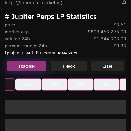
https://t.me/jup_marketing
# Jupiter Perps LP Statistics
price
$3.61
market cap
$803,463,275.00
volume 24h
$1,844,903.00
percent change 24h
$0.33
Графік ціни JLP в реальному часі
Графіки
Ринок
Дані
4H
1W
1M
3M
6M