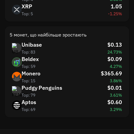
XRP
1.05
Top: 5
-1.25%
5 монет, що найбільше зростають
Unibase
$0.13
Top: 83
24.73%
Beldex
$0.09
Top: 59
4.27%
Monero
$365.69
Top: 15
3.86%
Pudgy Penguins
$0.01
Top: 79
3.61%
Aptos
$0.60
Top: 69
3.29%