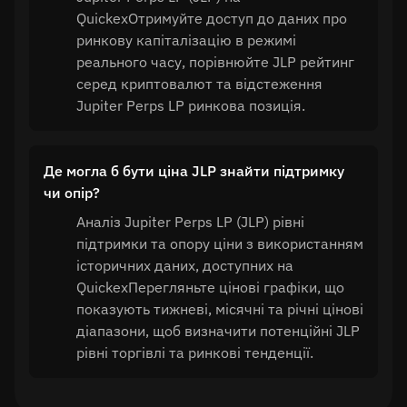
QuickexОтримуйте доступ до даних про
ринкову капіталізацію в режимі
реального часу, порівнюйте JLP рейтинг
серед криптовалют та відстеження
Jupiter Perps LP ринкова позиція.
Де могла б бути ціна JLP знайти підтримку
чи опір?
Аналіз Jupiter Perps LP (JLP) рівні
підтримки та опору ціни з використанням
історичних даних, доступних на
QuickexПерегляньте цінові графіки, що
показують тижневі, місячні та річні цінові
діапазони, щоб визначити потенційні JLP
рівні торгівлі та ринкові тенденції.