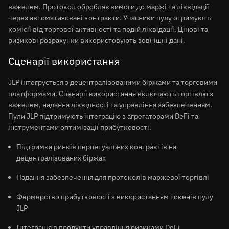
важелем. Протокол обробляє вимоги до маржі та ліквідації
через автоматизовані контракти. Учасники пулу отримують
комісії від торгової активності та подій ліквідації. Цінові та
ризикові розрахунки використовують зовнішні дані.
Сценарії використання
JLP інтегрується з децентралізованими біржами та торговими
платформами. Сценарії використання включають торгівлю з
важелем, надання ліквідності та управління забезпеченням.
Пули JLP підтримують інтеграцію з агрегаторами DeFi та
інструментами оптимізації прибутковості.
Підтримка ринків перпетуальних контрактів на
децентралізованих біржах
Надання забезпечення для протоколів маржевої торгівлі
Фермерство прибутковості з використанням токенів пулу
JLP
Інтеграція в продукти управління ризиками DeFi