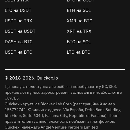
LTC на USDT
ETH на SOL
USDT на TRX
XMR на BTC
USDT на USDT
XRP на TRX
DASH на BTC
BTC на SOL
USDT на BTC
LTC на BTC
© 2018-2026, Quickex.io
Ця послуга недоступна для осіб, які перебувають у ЄС/ЄЕЗ,
проживають у них, зареєстровані, засновані в них або діють з
ЄС/ЄЕЗ.
Quickex керується Blockex Lab Corp (реєстраційний номер
155772742. Юридична адреса: Via España, Delta Bank Building,
6th Floor, Suite 604D, Panama City, Republic of Panama). Певні
права інтелектуальної власності, пов'язані з платформою
Quickex, належать Angel Venture Partners Limited