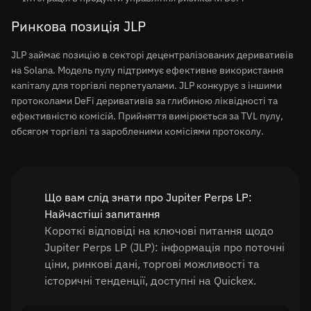
Ринкова позиція JLP
JLP займає позицію в секторі децентралізованих деривативів
на Solana. Модель пулу підтримує ефективне використання
капіталу для торгівлі перпетуалами. JLP конкурує з іншими
протоколами DeFi деривативів за глибиною ліквідності та
ефективністю комісій. Прийняття вимірюється за TVL пулу,
обсягом торгівлі та заробленими комісіями протоколу.
Що вам слід знати про Jupiter Perps LP:
Найчастіші запитання
Короткі відповіді на ключові питання щодо
Jupiter Perps LP (JLP): інформація про поточні
ціни, ринкові дані, торгові можливості та
історичні тенденції, доступні на Quickex.