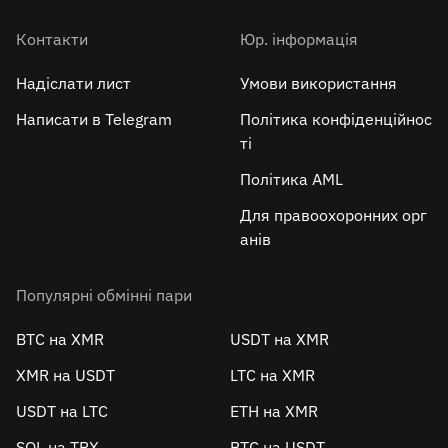
Контакти
Юр. інформація
Надіслати лист
Умови використання
Написати в Telegram
Політика конфіденційнос
ті
Політика AML
Для правоохоронних орг
анів
Популярні обмінні пари
BTC на XMR
USDT на XMR
XMR на USDT
LTC на XMR
USDT на LTC
ETH на XMR
SOL на TRX
BTC на USDT