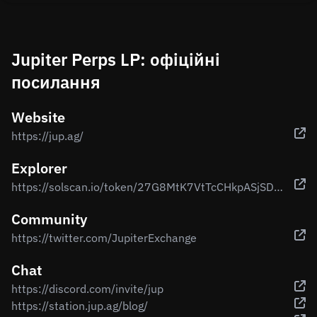
Jupiter Perps LP: офіційні
посилання
Website
https://jup.ag/
Explorer
https://solscan.io/token/27G8MtK7VtTcCHkpASjSDdkWWYfoqT6ggEuKidVJidD4
Community
https://twitter.com/JupiterExchange
Chat
https://discord.com/invite/jup
https://station.jup.ag/blog/