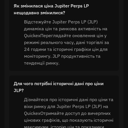
Як змінилася ціна Jupiter Perps LP
нещодавно змінилися?
Відстежуйте Jupiter Perps LP (JLP)
динаміка цін та ринкова активність на
QuickexПереглядайте оновлення цін у
режимі реального часу, дані торгівлі за
24 години та історичні графіки цін для
моніторингу. JLP продуктивність та
тенденції ринку.
Для чого потрібні історичні дані про ціни
JLP?
Дізнайтеся про історичні дані про ціни та
віхи ринку для Jupiter Perps LP (JLP) на
QuickexОтримайте доступ до вичерпних
цінових графіків, що показують історичні
максимуми, історію цін та показники