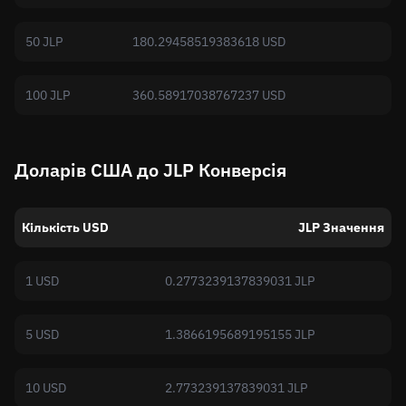
50 JLP
180.29458519383618 USD
100 JLP
360.58917038767237 USD
Доларів США до JLP Конверсія
Кількість USD
JLP Значення
1 USD
0.2773239137839031 JLP
5 USD
1.3866195689195155 JLP
10 USD
2.773239137839031 JLP