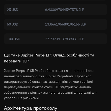
25 USD
6.933097844597578 JLP
50 USD
13.866195689195155 JLP
100 USD
27.73239137839031 JLP
Що таке Jupiter Perps LP? Огляд, особливості та
переваги JLP
Jupiter Perps LP (JLP) обробляє надання ліквідності для
децентралізованої біржі Jupiter Perpetuals. Протокол
використовує об'єднані активи для підтримки торгівлі
перпетуальними контрактами. JLP підтримує модель
забезпечення з кількох активів та реальні цінові дані для
управління ризиками.
Архітектура протоколу