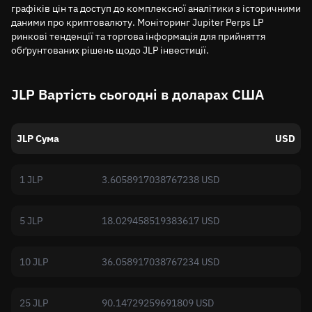
графіків цін та доступ до комплексної аналітики з історичними
даними про криптовалюту. Моніторинг Jupiter Perps LP
ринкові тенденції та торгова інформація для прийняття
обґрунтованих рішень щодо JLP інвестиції.
JLP Вартість сьогодні в доларах США
JLP Сума
USD
1 JLP
3.6058917038767238 USD
5 JLP
18.029458519383617 USD
10 JLP
36.058917038767234 USD
25 JLP
90.14729259691809 USD