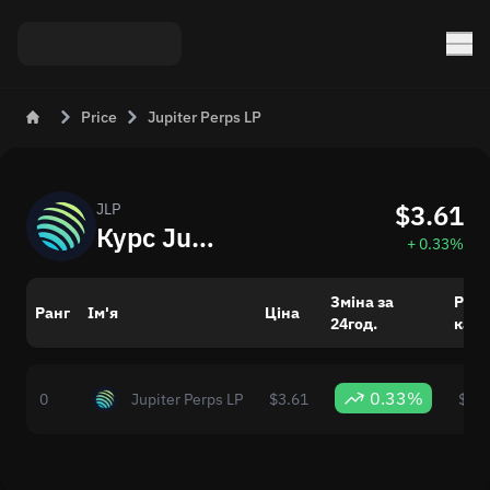
Price
Jupiter Perps LP
$3.61
JLP
Курс Jupiter Perps LP (JLP) до USD сьогодні
+ 0.33%
Зміна за
Рин
Ранг
Ім'я
Ціна
24год.
капі
0.33%
0
Jupiter Perps LP
$3.61
$803