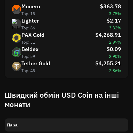
Monero
$363.78
Top: 15
3.75%
Lighter
$2.17
Top: 66
3.32%
PAX Gold
$4,268.91
Top: 31
2.99%
Beldex
$0.09
Top: 59
2.90%
Tether Gold
$4,255.21
Top: 45
2.86%
Швидкий обмін USD Coin на інші
монети
Пара