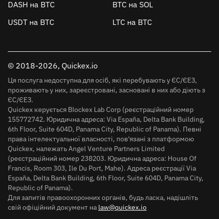
DASH на BTC
BTC на SOL
USDT на BTC
LTC на BTC
© 2018-2026, Quickex.io
Ця послуга недоступна для осіб, які перебувають у ЄС/ЄЕЗ,
проживають у них, зареєстровані, засновані в них або діють з
ЄС/ЄЕЗ.
Quickex керується Blockex Lab Corp (реєстраційний номер
155772742. Юридична адреса: Via España, Delta Bank Building,
6th Floor, Suite 604D, Panama City, Republic of Panama). Певні
права інтелектуальної власності, пов'язані з платформою
Quickex, належать Angel Venture Partners Limited
(реєстраційний номер 238203. Юридична адреса: House Of
Francis, Room 303, Ile Du Port, Mahe). Адреса реєстрації Via
España, Delta Bank Building, 6th Floor, Suite 604D, Panama City,
Republic of Panama).
Для запитів правоохоронних органів, будь ласка, надішліть
свій офіційний документ на
law@quickex.io