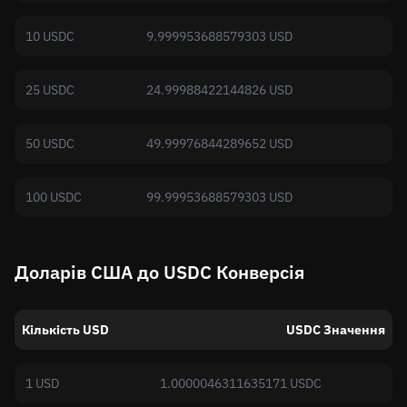
10 USDC
9.999953688579303 USD
25 USDC
24.99988422144826 USD
50 USDC
49.99976844289652 USD
100 USDC
99.99953688579303 USD
Доларів США до USDC Конверсія
Кількість USD
USDC Значення
1 USD
1.0000046311635171 USDC