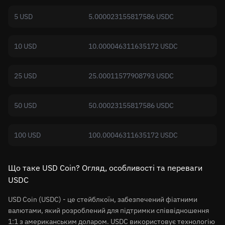
5 USD
5.000023155817586 USDC
10 USD
10.000046311635172 USDC
25 USD
25.00011577908793 USDC
50 USD
50.00023155817586 USDC
100 USD
100.00046311635172 USDC
Що таке USD Coin? Огляд, особливості та переваги
USDC
USD Coin (USDC) - це стейблкоїн, забезпечений фіатними
валютами, який розроблений для підтримки співвідношення
1:1 з американським доларом. USDC використовує технологію