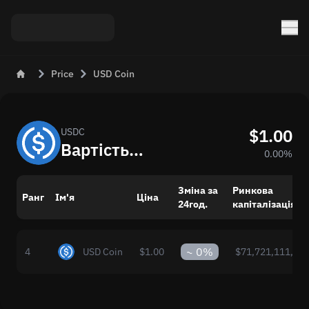
Price
USD Coin
$1.00
USDC
Вартість USD Coin (USDC) в реальному часі
0.00%
Зміна за
Ринкова
Ранг
Ім'я
Ціна
24год.
капіталізація
~
0%
4
USD Coin
$1.00
$71,721,111,862