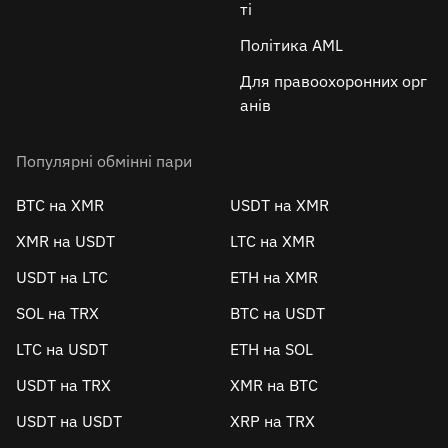
ті
Політика AML
Для правоохоронних орг
анів
Популярні обмінні пари
BTC на XMR
USDT на XMR
XMR на USDT
LTC на XMR
USDT на LTC
ETH на XMR
SOL на TRX
BTC на USDT
LTC на USDT
ETH на SOL
USDT на TRX
XMR на BTC
USDT на USDT
XRP на TRX