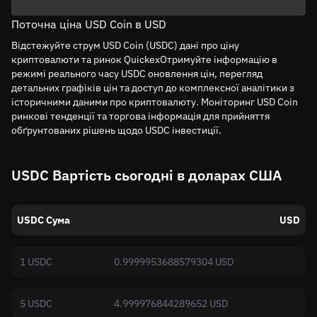
Поточна ціна USD Coin в USD
Відстежуйте струм USD Coin (USDC) дані про ціну
криптовалюти та ринок QuickexОтримуйте інформацію в
режимі реального часу USDC оновлення цін, перегляд
детальних графіків цін та доступ до комплексної аналітики з
історичними даними про криптовалюту. Моніторинг USD Coin
ринкові тенденції та торгова інформація для прийняття
обґрунтованих рішень щодо USDC інвестиції.
USDC Вартість сьогодні в доларах США
USDC Сума
USD
1 USDC
0.9999953688579304 USD
5 USDC
4.999976844289652 USD