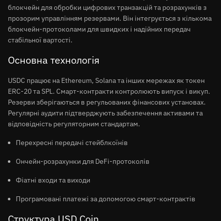
блокчейн для обробки цифрових транзакцій та розрахунків з
прозорим управлінням резервами. Він інтегрується з кількома
блокчейн-протоколами для швидких і надійних передач
стабільної вартості.
Основна технологія
USDC працює на Ethereum, Solana та інших мережах як токен
ERC-20 та SPL. Смарт-контракти контролюють випуск і викуп.
Резерви зберігаються в регульованих фінансових установах.
Регулярні аудити підтверджують забезпечення активами та
відповідність регуляторним стандартам.
Перехресні передачі стейблкоїнів
Ончейн-розрахунки для DeFi-протоколів
Фіатні входи та виходи
Програмовані платежі за допомогою смарт-контрактів
Структура USD Coin