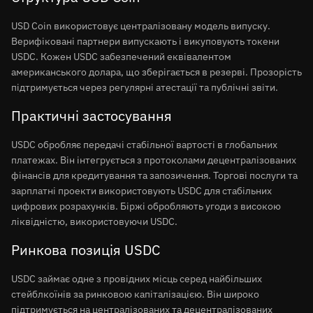
USD Coin використовує централізовану модель випуску.
Верифіковані партнери випускають і викуповують токени
USDC. Кожен USDC забезпечений еквівалентом
американського долара, що зберігається в резерві. Прозорість
підтримується через регулярні атестації та публічні звіти.
Практичні застосування
USDC обробляє передачі стабільної вартості в глобальних
платежах. Він інтегрується з протоколами децентралізованих
фінансів для кредитування та запозичення. Торгові послуги та
зарплатні проекти використовують USDC для стабільних
цифрових розрахунків. Біржі обробляють угоди з високою
ліквідністю, використовуючи USDC.
Ринкова позиція USDC
USDC займає одне з провідних місць серед найбільших
стейблкоїнів за ринковою капіталізацією. Він широко
підтримується на централізованих та децентралізованих