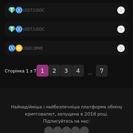
USDT
/
USDC
USDT
/
USDC
USDC
/
BNB
1
2
3
4
7
Сторінка 1 з 7
...
Найнадійніша і найбезпечніша платформа обміну
криптовалют, запущена в 2018 році.
Підписуйтесь на нас: