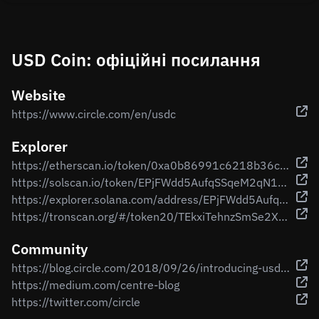
USD Coin: офіційні посилання
Website
https://www.circle.com/en/usdc
Explorer
https://etherscan.io/token/0xa0b86991c6218b36c1d19d4a2e9eb0ce3606eb48
https://solscan.io/token/EPjFWdd5AufqSSqeM2qN1xzybapC8G4wEGGkZwyTDt1v
https://explorer.solana.com/address/EPjFWdd5AufqSSqeM2qN1xzybapC8G4wEGGkZwyTDt1v
https://tronscan.org/#/token20/TEkxiTehnzSmSe2XqrBj4w32RUN966rdz8
Community
https://blog.circle.com/2018/09/26/introducing-usd-coin/
https://medium.com/centre-blog
https://twitter.com/circle