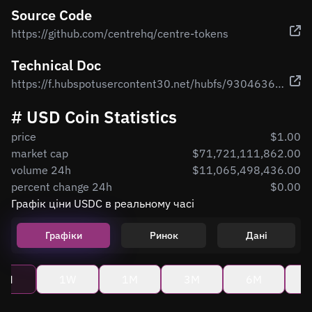
Source Code
https://github.com/centrehq/centre-tokens
Technical Doc
https://f.hubspotusercontent30.net/hubfs/9304636/PDF/centre-whitepaper.pdf
# USD Coin Statistics
price
$1.00
market cap
$71,721,111,862.00
volume 24h
$11,065,498,436.00
percent change 24h
$0.00
Графік ціни USDC в реальному часі
Графіки
Ринок
Дані
4H
1W
1M
3M
6M