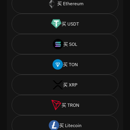
买 Ethereum
买 USDT
买 SOL
买 TON
买 XRP
买 TRON
买 Litecoin