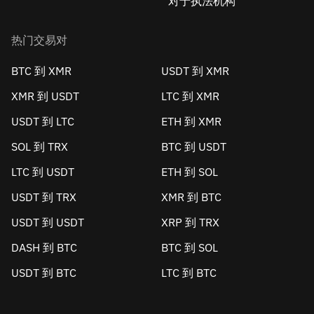
对于执法机构
热门交易对
BTC 到 XMR
USDT 到 XMR
XMR 到 USDT
LTC 到 XMR
USDT 到 LTC
ETH 到 XMR
SOL 到 TRX
BTC 到 USDT
LTC 到 USDT
ETH 到 SOL
USDT 到 TRX
XMR 到 BTC
USDT 到 USDT
XRP 到 TRX
DASH 到 BTC
BTC 到 SOL
USDT 到 BTC
LTC 到 BTC