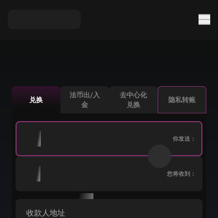
法币出/入
去中心化
兑换
隐私转账
金
兑换
你发送：
您将收到：
收款人地址