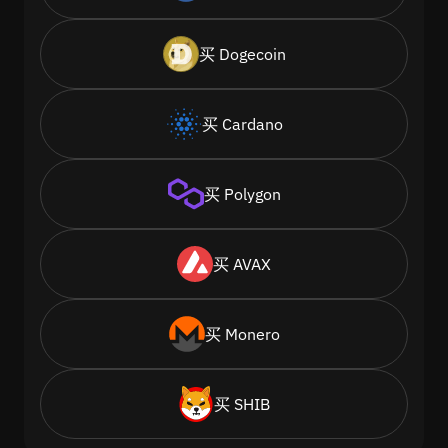
买 Dogecoin
买 Cardano
买 Polygon
买 AVAX
买 Monero
买 SHIB