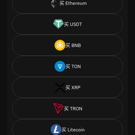
买 Ethereum
买 USDT
买 BNB
买 TON
买 XRP
买 TRON
买 Litecoin