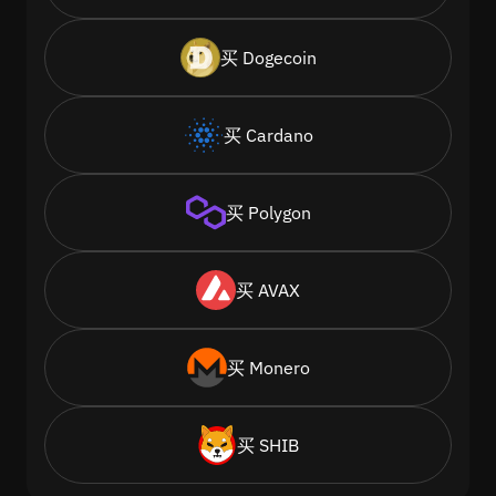
买 Dogecoin
买 Cardano
买 Polygon
买 AVAX
买 Monero
买 SHIB