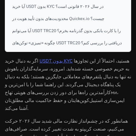
آیا خرید USDT بدون KYC در سال ۲۰۲۶ قانونی است؟
محدودیت‌های بدون تأیید هویت در Quickex.io چیست؟
آیا می‌توانم USDT TRC20 را با کارت بانکی بدون گذرنامه بخرم؟
چگونه «تمیزی» توکن‌های USDT TRC20 دریافتی را بررسی کنم؟
هستید، احتمالاً از این تجاوزها
USDT بدون KYC
اگر به دنبال خرید
به حریم خصوصی خسته شده‌اید. امروزه، سرمایه‌گذاران باهوش
نه تنها به دنبال پلتفرم‌های معاملاتی جایگزین هستند؛ بلکه به دنبال
یک پناهگاه دیجیتال می‌گردند. این راهنما شما را با امن‌ترین و
کارآمدترین راه‌ها برای دور زدن بررسی‌های هویتی تهاجми،
ایمن‌سازی استیبل‌کوین‌هایتان و حفظ حاکمیت مالی مطلق‌تان
آشنا می‌کند.
همانطور که در چشم‌انداز نظارت مالی شدید سال ۲۰۲۶ حرکت
می‌کنیم، صنعت کریپتو به شدت تغییر کرده است. صرافی‌های