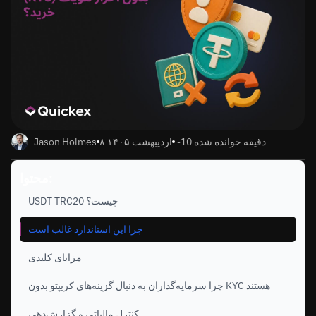
~10 دقیقه خوانده شده
۸ اردیبهشت ۱۴۰۵
Jason Holmes
محتوا:
USDT TRC20 چیست؟
چرا این استاندارد غالب است
مزایای کلیدی
چرا سرمایه‌گذاران به دنبال گزینه‌های کریپتو بدون KYC هستند
کنترل مالیاتی و گزارش‌دهی