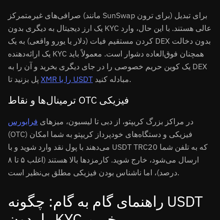
صرافی‌های غیرمتمرکز (مانند SunSwap برای ترون) برای تبدیل
یک ارز دیجیتال به دیگری بدون KYC عالی هستند. با این حال، وارد
کردن مستقیم فیات (دلار یا یورو واقعی) به یک DEX بدون دخالت
یک ارائه‌دهنده KYC همچنان فوق‌العاده دشوار است. معمولاً باید
یک کوین حریم خصوصی را در جای دیگری بخرید و آن را به DEX
مبادله کنید.
XMR را با USDT
پل بزنید تا
ترمینال‌ها و نقاط OTC فیزیکی
در مراکز بزرگ کریپتو، از دبی تا لیسبون، میزهای
فرابورس
(OTC) فیزیکی و دستگاه‌های خودپرداز کریپتو به شما امکان
می‌دهند با پول نقد وارد شوید و با USDT TRC20 که به تلفن شما
ارسال می‌شود، خارج شوید. کارمزدها بالا هستند (اغلب ۵ تا ۸
درصد)، اما ناشناس بودن فیزیکی مطلق بی‌نظیر است.
راهنمای گام به گام: چگونه USDT
را بدون KYC بخریم