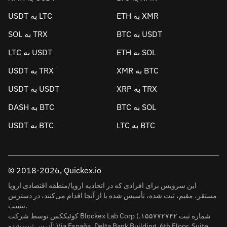
ETH به XMR
USDT به LTC
BTC به USDT
SOL به TRX
ETH به SOL
LTC به USDT
XMR به BTC
USDT به TRX
XRP به TRX
USDT به USDT
BTC به SOL
DASH به BTC
LTC به BTC
USDT به BTC
© 2018-2026, Quickex.io
این سرویس برای افرادی که در اتحادیه اروپا/منطقه اقتصادی اروپا
مستقر، مقیم، ثبت شده، تأسیس شده یا از آنجا اقدام می‌کنند، در دسترس
نیست.
کوئیککس توسط شرکت Blockex Lab Corp (شماره ثبت ۱۵۵۷۷۲۷۴۲.
آدرس ثبت شده: Via España, Delta Bank Building, 6th Floor, Suite