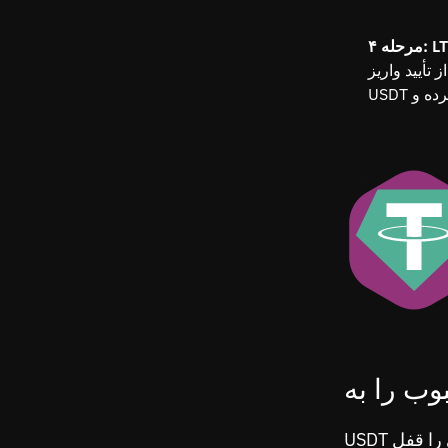
یز USDT شما در شبکه، سیستم به‌صورت خودکار