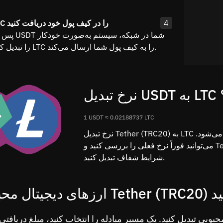
4
مرحله ۴: LTC را در کیف پول خود دریافت کنید
پس از تأیید وار
USDT را تبدیل کرده و LTC را به کیف پول شما ارسال می‌کند.
؟
1 USDT ≈ 0.02188737 LTC
نرخ تبدیل Tether (TRC20) به LTC بر اساس داده‌های زنده بازار به‌صورت بلادرنگ محاسبه می‌شود.
می‌توانید فوراً نرخ فعلی را بررسی کنید و Tether (TRC20) را به LTC از طریق رابط کاربری ساده با
شرایط شفاف تبدیل کنید.
 تبدیل کنید