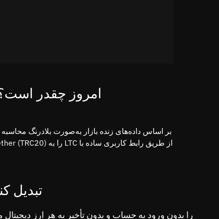
نرخ تبدیل USDT به LTC امروز چقدر است
ارزهای دیجیتال محبوب را به Tether (TRC20)