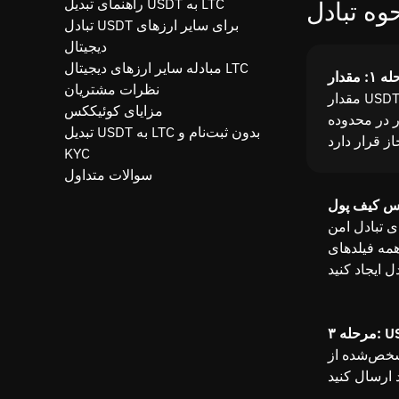
راهنمای تبدیل USDT به LTC
تبادل USDT برای سایر ارزهای
دیجیتال
مبادله سایر ارزهای دیجیتال LTC
نظرات مشتریان
مقدار USDT را که می‌خواهید به LTC تبدیل کنید با استفاده از
مزایای کوئیککس
ر در محدوده
تبدیل USDT به LTC بدون ثبت‌نام و
KYC
سوالات متداول
ل امن Tether (TRC20) به LTC، آدرس کیف پول LTC
همه فیلدهای
ا به آدرس Quickex که پس از ایجاد