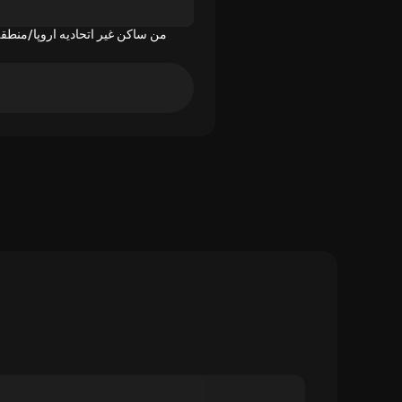
من ساکن غیر اتحادیه اروپا/منطقه