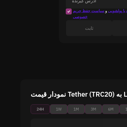
آدرس گیرنده
با پولشویی
و
سیاست حفظ حریم
خصوصی
ثابت
Tethe) به LTC
24H
1W
1M
3M
6M