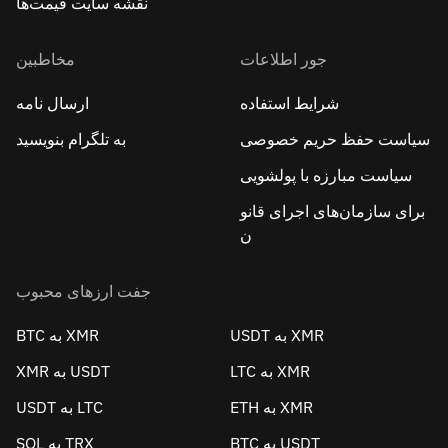
نقشه سایت قیمت‌ها
جور اطلاعات
مخاطبین
شرایط استفاده
ارسال نامه
سیاست حفظ حریم خصوصی
به تلگرام بنویسید
سیاست مبارزه با پولشویی
برای سازمان‌های اجرای قانو
ن
جفت ارزهای محبوب
USDT به XMR
BTC به XMR
LTC به XMR
XMR به USDT
ETH به XMR
USDT به LTC
BTC به USDT
SOL به TRX