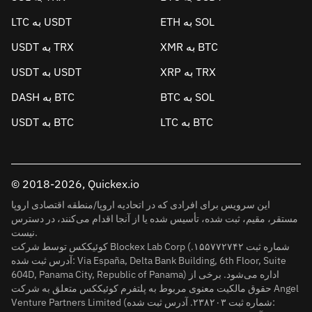
ETH به SOL
LTC به USDT
XMR به BTC
USDT به TRX
XRP به TRX
USDT به USDT
BTC به SOL
DASH به BTC
LTC به BTC
USDT به BTC
© 2018-2026, Quickex.io
این سرویس برای افرادی که در اتحادیه اروپا/منطقه اقتصادی اروپا
مستقر، مقیم، ثبت شده، تأسیس شده یا از آنجا اقدام می‌کنند، در دسترس
نیست.
کوئیککس توسط شرکت Blockex Lab Corp (شماره ثبت ۱۵۵۷۷۲۷۴۲.
آدرس ثبت شده: Via España, Delta Bank Building, 6th Floor, Suite
604D, Panama City, Republic of Panama) اداره می‌شود. برخی از
حقوق مالکیت معنوی مربوط به پلتفرم کوئیککس متعلق به شرکت Angel
Venture Partners Limited (شماره ثبت ۲۳۸۲۰۳. آدرس ثبت شده: