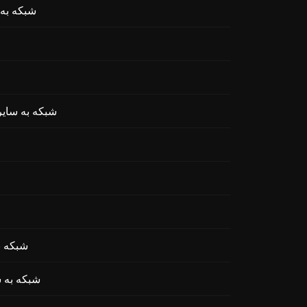
تبادل ADA 3x Short
تبادل AEG (Aether Games) روی S
تبادل AOFverse
تبادل (Adventure Gold