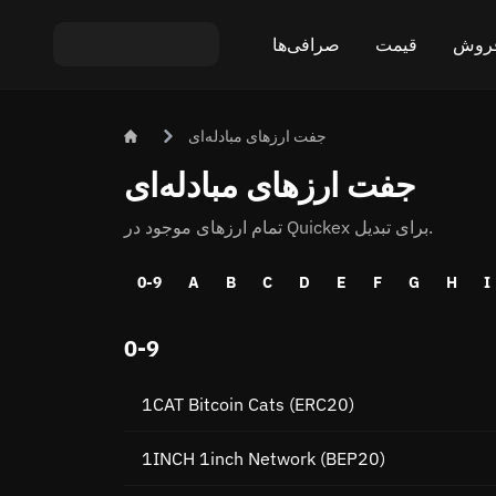
فروش
قیمت
صرافی‌ها
 بیت کوین (BTC)
ریپتو
تبادل ETH روی USDT
جفت ارزهای مبادله‌ای
جفت ارزهای مبادله‌ای
یپتو
قیمت اتریوم (ETH)
تبادل XMR روی USDT
تمام ارزهای موجود در Quickex برای تبدیل.
قیمت مونرو (XMR)
تبادل BTC روی USDT
قیمت تتر (USDT)
تبادل ETH روی BTC
0-9
A
B
C
D
E
F
G
H
I
تبادل BTC روی XMR
همه قیمت‌ها
0-9
صرافی‌های محبوب
1CAT Bitcoin Cats
(ERC20)
مبادله بر اساس کشور
1INCH 1inch Network
(BEP20)