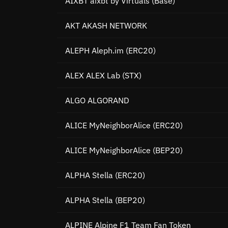
AIXBT aixbt by Virtuals
(Base)
AKT AKASH NETWORK
ALEPH Aleph.im
(ERC20)
ALEX ALEX Lab
(STX)
ALGO ALGORAND
ALICE MyNeighborAlice
(ERC20)
ALICE MyNeighborAlice
(BEP20)
ALPHA Stella
(ERC20)
ALPHA Stella
(BEP20)
ALPINE Alpine F1 Team Fan Token