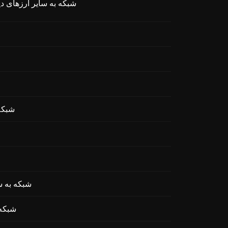
تبادل ALPINE (Alpine F1 Team Fan Token) روی BEP20 شبکه به سای
تبادل orth
تبادل NIME (Animecoin
تبادل ecoin