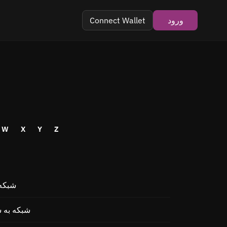
ورود
Connect Wallet
W
X
Y
Z
تبادل  Cats
تبادل  (1inch Network