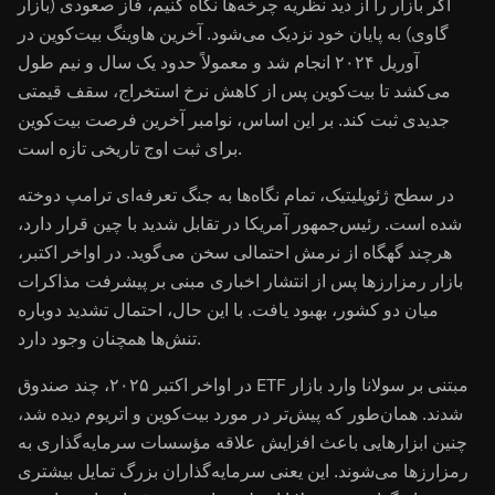
اگر بازار را از دید نظریه چرخه‌ها نگاه کنیم، فاز صعودی (بازار
گاوی) به پایان خود نزدیک می‌شود. آخرین هاوینگ بیت‌کوین در
آوریل ۲۰۲۴ انجام شد و معمولاً حدود یک سال و نیم طول
می‌کشد تا بیت‌کوین پس از کاهش نرخ استخراج، سقف قیمتی
جدیدی ثبت کند. بر این اساس، نوامبر آخرین فرصت بیت‌کوین
برای ثبت اوج تاریخی تازه است.
در سطح ژئوپلیتیک، تمام نگاه‌ها به جنگ تعرفه‌ای ترامپ دوخته
شده است. رئیس‌جمهور آمریکا در تقابل شدید با چین قرار دارد،
هرچند گهگاه از نرمش احتمالی سخن می‌گوید. در اواخر اکتبر،
بازار رمزارزها پس از انتشار اخباری مبنی بر پیشرفت مذاکرات
میان دو کشور، بهبود یافت. با این حال، احتمال تشدید دوباره
تنش‌ها همچنان وجود دارد.
در اواخر اکتبر ۲۰۲۵، چند صندوق ETF مبتنی بر سولانا وارد بازار
شدند. همان‌طور که پیش‌تر در مورد بیت‌کوین و اتریوم دیده شد،
چنین ابزارهایی باعث افزایش علاقه مؤسسات سرمایه‌گذاری به
رمزارزها می‌شوند. این یعنی سرمایه‌گذاران بزرگ تمایل بیشتری