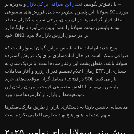
— یا دقیق‌تر بگوییم،
فشار این صرافی بر کل بازار
و به‌ویژه بر
سولانا. این پلتفرم پیش‌تر به دلیل فروش‌های مصنوعی SOL مورد
انتقاد قرار گرفته بود. در آن زمان، برخی سرمایه‌گذاران معتقد
بودند بایننس قیمت سولانا را عمداً پایین می‌آورد تا جایگاه ارز
خود، BNB، را در جدول ارزش بازار بالا ببرد.
موج جدید اتهامات علیه بایننس بر این گمان استوار است که
صرافی ممکن است در حال آماده‌سازی برای یک فروش گسترده
سولانا باشد. منطق پشت این رفتار ساده است: با نزدیک شدن به
زمان اعلام تصمیم فدرال رزرو و آغاز معاملات ETF، بسیاری از
معامله‌گران موقعیت‌های خرید (Long) در SOL باز می‌کنند.
بایننس می‌تواند با کاهش مصنوعی قیمت و بیرون راندن این
موقعیت‌ها از بازار، از کارمزدها سود ببرد.
متأسفانه، بایننس بارها به دستکاری بازار از طریق مارکت‌میکرها
متهم شده اما هنوز هیچ نهاد نظارتی اقدامی نکرده است.
پیش‌بینی سولانا برای نوامبر ۲۰۲۵