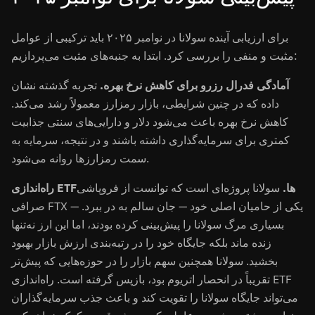
برای ارزیابی آینده سولانا در نوامبر ۲۰۲۵ باید ترکیبی از عوامل
مثبت و منفی را بررسی کرد. ابتدا به جنبه‌های مثبت می‌پردازیم:
آمادگی فدرال رزرو برای کاهش نرخ بهره.
تجربه گذشته نشان
داده که در چنین شرایطی، بازار رمزارز معمولاً رشد می‌کند.
کاهش نرخ بهره باعث می‌شود دلار و دارایی‌های سنتی جذابیت
کمتری برای سرمایه‌گذاری داشته باشند و در نتیجه، سرمایه به
سمت رمزارزها روانه می‌شود.
راه‌اندازی ETFها.
سولانا پروژه‌ای است که توانست از فروپاشی
صرافی FTX — یکی از حامیان اصلی خود — جان سالم به در ببرد.
بسیاری مرگ سولانا را پیش‌بینی کرده بودند، اما این ارز نه‌تنها
زنده ماند بلکه جایگاه خود را در رتبه‌بندی ارزش بازار بهبود
بخشید. سولانا همچنین سهم بازار را در حوزه‌هایی که پیش‌تر
تقریباً در انحصار اتریوم بود، بازپس گرفته است. راه‌اندازی ETF
می‌تواند جایگاه سولانا را تقویت کند و باعث جذب سرمایه‌گذاران