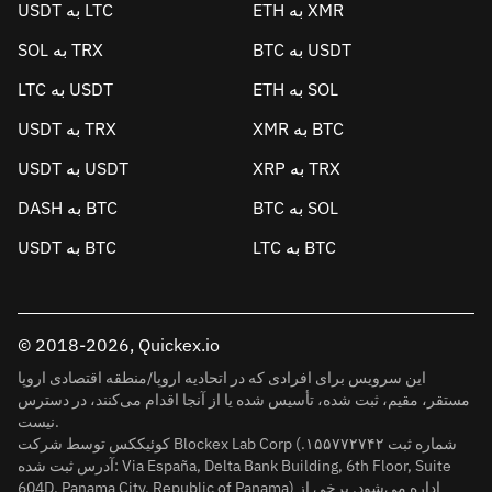
ETH به XMR
USDT به LTC
BTC به USDT
SOL به TRX
ETH به SOL
LTC به USDT
XMR به BTC
USDT به TRX
XRP به TRX
USDT به USDT
BTC به SOL
DASH به BTC
LTC به BTC
USDT به BTC
© 2018-2026, Quickex.io
این سرویس برای افرادی که در اتحادیه اروپا/منطقه اقتصادی اروپا
مستقر، مقیم، ثبت شده، تأسیس شده یا از آنجا اقدام می‌کنند، در دسترس
نیست.
کوئیککس توسط شرکت Blockex Lab Corp (شماره ثبت ۱۵۵۷۷۲۷۴۲.
آدرس ثبت شده: Via España, Delta Bank Building, 6th Floor, Suite
604D, Panama City, Republic of Panama) اداره می‌شود. برخی از