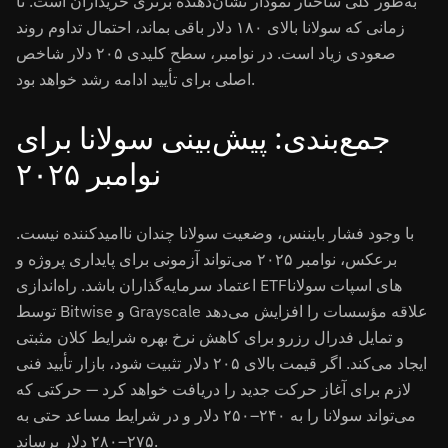
به‌طور کلی ساختار نمودار نشان‌دهنده برتری خریداران است. تا
زمانی که سولانا بالای ۱۸۰ دلار باقی بماند، احتمال تداوم روند
صعودی زیاد است. در نوامبر، سطح کلیدی ۲۰۵ دلار شاخص
اصلی برای تأیید ادامه رشد خواهد بود.
جمع‌بندی: پیش‌بینی سولانا برای
نوامبر ۲۰۲۵
با وجود فشار بایننس، وضعیت سولانا چندان ناامیدکننده نیست.
برعکس، نوامبر ۲۰۲۵ می‌تواند آزمونی برای پایداری پروژه و
اعتماد سرمایه‌گذاران باشد. راه‌اندازی ETFهای اسپات سولانا
توسط Bitwise و Grayscale علاقه مؤسسات را افزایش می‌دهد
و تمایل فدرال رزرو برای کاهش نرخ بهره شرایط کلان مثبتی
ایجاد می‌کند. اگر قیمت بالای ۲۰۵ دلار تثبیت شود، بازار تأیید فنی
لازم برای آغاز حرکت جدید را دریافت خواهد کرد — حرکتی که
می‌تواند سولانا را به ۲۴۰–۲۵۰ دلار و در شرایط مساعد حتی به
۲۷۵–۲۸۰ دلار برساند.