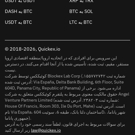
XRP به TRX
USDT به USDT
BTC به SOL
DASH به BTC
LTC به BTC
USDT به BTC
© 2018-2026, Quickex.io
این سرویس برای افرادی که در اتحادیه اروپا/منطقه اقتصادی اروپا
مستقر، مقیم، ثبت شده، تأسیس شده یا از آنجا اقدام می‌کنند، در دسترس
نیست.
کوئیککس توسط شرکت Blockex Lab Corp (شماره ثبت ۱۵۵۷۷۲۷۴۲.
آدرس ثبت شده: Via España, Delta Bank Building, 6th Floor, Suite
604D, Panama City, Republic of Panama) اداره می‌شود. برخی از
حقوق مالکیت معنوی مربوط به پلتفرم کوئیککس متعلق به شرکت Angel
Venture Partners Limited (شماره ثبت ۲۳۸۲۰۳. آدرس ثبت شده:
House Of Francis, Room 303, Ile Du Port, Mahe) است. آدرس ثبت
نام Via España، ساختمان دلتا بانک، طبقه 6، سوئیت 604D، شهر پاناما،
جمهوری پاناما).
برای سوالات مربوط به اجرای قانون، لطفاً سند رسمی خود را به آدرس
law@quickex.io
زیر ارسال کنید