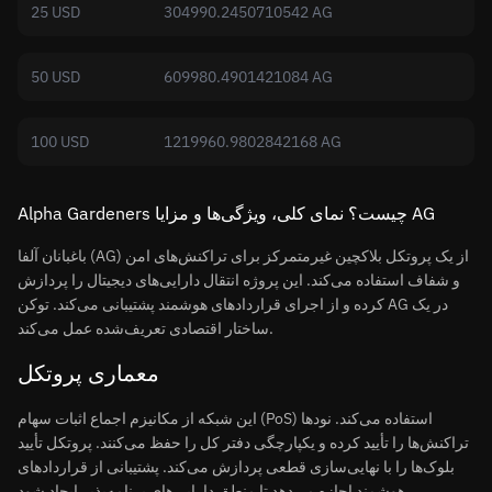
25 USD
304990.2450710542 AG
50 USD
609980.4901421084 AG
100 USD
1219960.9802842168 AG
‏Alpha Gardeners چیست؟ نمای کلی، ویژگی‌ها و مزایا AG
باغبانان آلفا (AG) از یک پروتکل بلاکچین غیرمتمرکز برای تراکنش‌های امن
و شفاف استفاده می‌کند. این پروژه انتقال دارایی‌های دیجیتال را پردازش
کرده و از اجرای قراردادهای هوشمند پشتیبانی می‌کند. توکن AG در یک
ساختار اقتصادی تعریف‌شده عمل می‌کند.
معماری پروتکل
این شبکه از مکانیزم اجماع اثبات سهام (PoS) استفاده می‌کند. نودها
تراکنش‌ها را تأیید کرده و یکپارچگی دفتر کل را حفظ می‌کنند. پروتکل تأیید
بلوک‌ها را با نهایی‌سازی قطعی پردازش می‌کند. پشتیبانی از قراردادهای
هوشمند اجازه می‌دهد تا منطق دارایی‌های برنامه‌پذیر ایجاد شود.