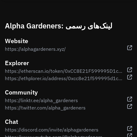
Alpha Gardeners: لینک‌های رسمی
Website
https://alphagardeners.xyz/
Explorer
https://etherscan.io/token/0xCC8E21F599995D1c8367054841b8af5024DDf01b
https://ethplorer.io/address/0xcc8e21f599995d1c8367054841b8af5024ddf01b
Community
https://linktr.ee/alpha_gardeners
https://twitter.com/alpha_gardeners
Chat
https://discord.com/invite/alphagardeners