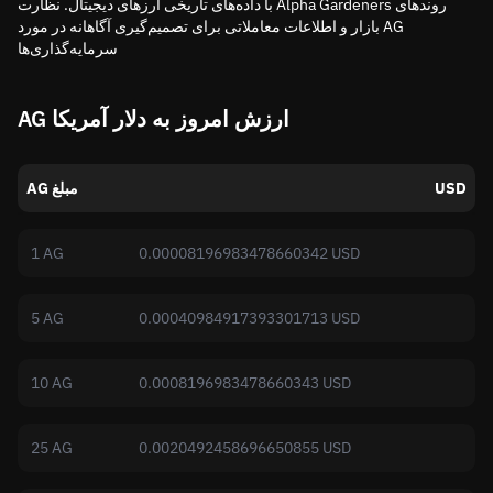
با داده‌های تاریخی ارزهای دیجیتال. نظارت Alpha Gardeners روندهای
بازار و اطلاعات معاملاتی برای تصمیم‌گیری آگاهانه در مورد AG
سرمایه‌گذاری‌ها
AG ارزش امروز به دلار آمریکا
USD
AG مبلغ
1 AG
0.00008196983478660342 USD
5 AG
0.00040984917393301713 USD
10 AG
0.0008196983478660343 USD
25 AG
0.0020492458696650855 USD