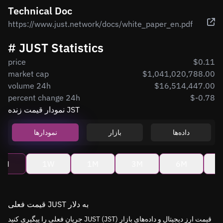
Technical Doc
https://www.just.network/docs/white_paper_en.pdf
# JUST Statistics
price
$0.11
market cap
$1,041,020,788.00
volume 24h
$16,514,447.00
percent change 24h
$-0.78
نمودار قیمت زنده JST
داده‌ها
بازار
نمودارها
4H
1W
1M
3M
6M
قیمت فعلی JUST به دلار
جریان فعلی را پیگیری کنید JUST (JST) قیمت ارز دیجیتال و داده‌های بازار