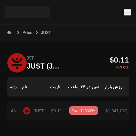
Price
JUST
$0.11
JST
JUST (JST) اکنون: قیمت و تغییرات بازار
-0.78%
ارزش بازار
تغییر در ۲۴ ساعت
قیمت
نام
رتبه
-0.78%
46
JUST
$0.11
$1,041,020,788