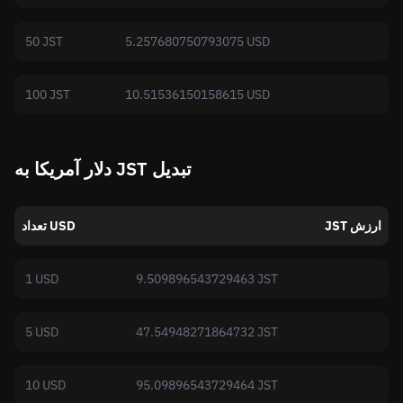
50 JST
5.257680750793075 USD
100 JST
10.51536150158615 USD
دلار آمریکا به JST تبدیل
JST ارزش
تعداد USD
1 USD
9.509896543729463 JST
5 USD
47.54948271864732 JST
10 USD
95.09896543729464 JST