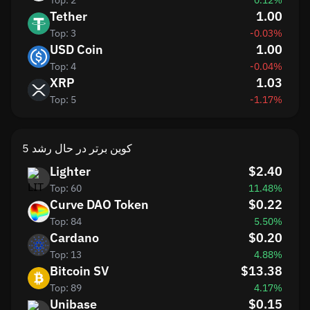
Top: 2
0.12%
Tether
1.00
Top: 3
-0.03%
USD Coin
1.00
Top: 4
-0.04%
XRP
1.03
Top: 5
-1.17%
5 کوین برتر در حال رشد
Lighter
$2.40
Top: 60
11.48%
Curve DAO Token
$0.22
Top: 84
5.50%
Cardano
$0.20
Top: 13
4.88%
Bitcoin SV
$13.38
Top: 89
4.17%
Unibase
$0.15