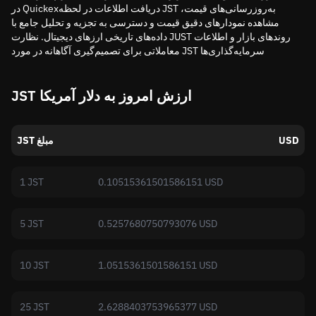
در Quickexدریافت اطلاعات در لحظه JST به‌روزرسانی‌های قیمت،
مشاهده نمودارهای دقیق قیمت و دسترسی به تجزیه و تحلیل جامع با
داده‌های تاریخی ارزهای دیجیتال. نظارت JUST روندهای بازار و اطلاعات
معاملاتی برای تصمیم‌گیری آگاهانه در مورد JST سرمایه‌گذاری‌ها
JST ارزش امروز به دلار آمریکا
USD
JST مبلغ
1 JST
0.10515361501586151 USD
5 JST
0.5257680750793076 USD
10 JST
1.0515361501586151 USD
25 JST
2.6288403753965377 USD