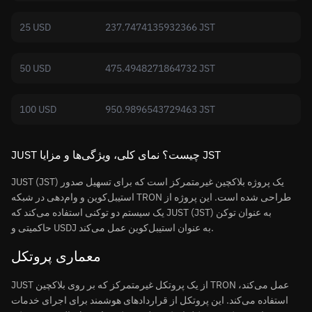
25 USD
237.7474135932366 JST
50 USD
475.4948271864732 JST
100 USD
950.9896543729463 JST
‏JUST چیست؟ نمای کلی، ویژگی‌ها و مزایا JST
JUST (JST) یک پروژه بلاکچین غیرمتمرکز است که برای تسهیل صدور
استیبل‌کوین و وام‌دهی در شبکه TRON طراحی شده است. این پروژه از
یک سیستم دو توکنی استفاده می‌کند که JUST (JST) به عنوان توکن
حاکمیتی و USDJ به عنوان استیبل‌کوین عمل می‌کند.
معماری پروتکل
JUST از یک پروتکل غیرمتمرکز که بر روی بلاکچین TRON عمل می‌کند،
استفاده می‌کند. این پروتکل از قراردادهای هوشمند برای اجرای خدمات