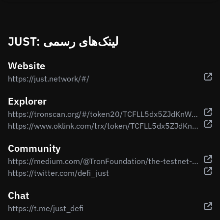
JUST: لینک‌های رسمی
Website
https://just.network/#/
Explorer
https://tronscan.org/#/token20/TCFLL5dx5ZJdKnWuesXxi1VPwjLVmWZZy9
https://www.oklink.com/trx/token/TCFLL5dx5ZJdKnWuesXxi1VPwjLVmWZZy9
Community
https://medium.com/@TronFoundation/the-testnet-of-the-tron-based-stablecoins-lending-platform-successfully-completed-platform-662e0649209f
https://twitter.com/defi_just
Chat
https://t.me/just_defi