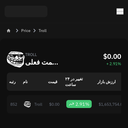
Price
Troll
$0.00
TROLL
قیمت فعلی Troll (TROLL) به USD
+ 2.91%
تغییر در ۲۴
ارزش بازار
قیمت
نام
رتبه
ساعت
2.91%
852
Troll
$0.00
$1,653,754.00