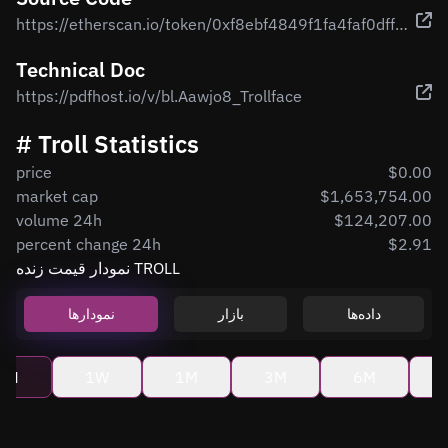
https://etherscan.io/token/0xf8ebf4849f1fa4faf0dff2106a173d3a6cb2eb3a#code
Technical Doc
https://pdfhost.io/v/bl.Aawjo8_Trollface
# Troll Statistics
price
$0.00
market cap
$1,653,754.00
volume 24h
$124,207.00
percent change 24h
$2.91
نمودار قیمت زنده TROLL
داده‌ها
بازار
نمودارها
4H
1W
1M
3M
6M