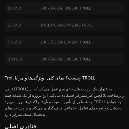
10 USD
5807506656.388538 TROLL
25 USD
14518766640.971346 TROLL
50 USD
29037533281.94269 TROLL
100 USD
58075066563.88538 TROLL
‏Troll چیست؟ نمای کلی، ویژگی‌ها و مزایا TROLL
ترول (TROLL) به عنوان یک ارز دیجیتال با تم میم عمل می‌کند که از
زیرساخت بلاکچین غیرمتمرکز استفاده می‌کند. این پروژه از یک شبکه همتا
به همتا برای تأمین امنیت و تأیید تراکنش‌ها بهره می‌برد. TROLL به جوامع
دیجیتال و پلتفرم‌های تعامل اجتماعی هدف‌گذاری می‌کند و بر پرداخت‌های
دیجیتال سبک تمرکز دارد.
فناوری اصلی