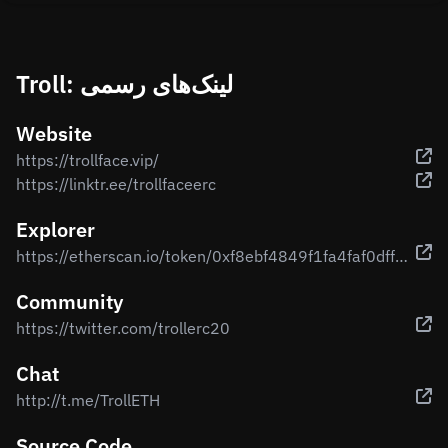
Troll: لینک‌های رسمی
Website
https://trollface.vip/
https://linktr.ee/trollfaceerc
Explorer
https://etherscan.io/token/0xf8ebf4849f1fa4faf0dff2106a173d3a6cb2eb3a
Community
https://twitter.com/trollerc20
Chat
http://t.me/TrollETH
Source Code