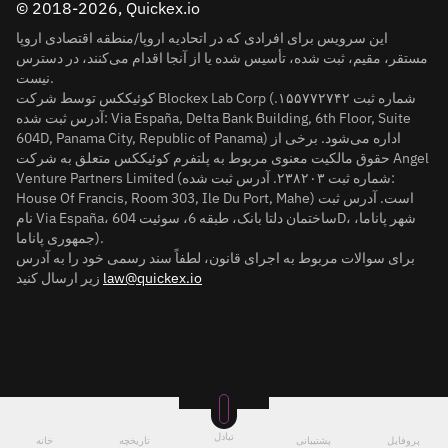
© 2018-2026, Quickex.io
این سرویس برای افرادی که در اتحادیه اروپا/منطقه اقتصادی اروپا
مستقر، مقیم، ثبت شده، تأسیس شده یا از آنجا اقدام می‌کنند، در دسترس
نیست.
کوئیککس توسط شرکت Blockex Lab Corp (شماره ثبت ۱۵۵۷۷۲۷۴۲.
آدرس ثبت شده: Via España, Delta Bank Building, 6th Floor, Suite
604D, Panama City, Republic of Panama) اداره می‌شود. برخی از
حقوق مالکیت معنوی مربوط به پلتفرم کوئیککس متعلق به شرکت Angel
Venture Partners Limited (شماره ثبت ۲۳۸۲۰۳. آدرس ثبت شده:
House Of Francis, Room 303, Ile Du Port, Mahe) است. آدرس ثبت
نام Via España، ساختمان دلتا بانک، طبقه 6، سوئیت 604D، شهر پاناما،
جمهوری پاناما).
برای سوالات مربوط به اجرای قانون، لطفاً سند رسمی خود را به آدرس
law@quickex.io
زیر ارسال کنید
تبادل
پروفایل
پشتیبانی
تاریخچه
خانه