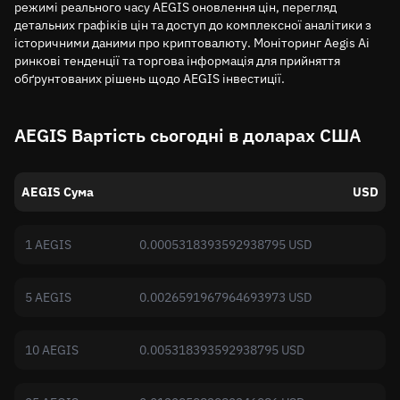
режимі реального часу AEGIS оновлення цін, перегляд
детальних графіків цін та доступ до комплексної аналітики з
історичними даними про криптовалюту. Моніторинг Aegis Ai
ринкові тенденції та торгова інформація для прийняття
обґрунтованих рішень щодо AEGIS інвестиції.
AEGIS Вартість сьогодні в доларах США
AEGIS Сума
USD
1 AEGIS
0.0005318393592938795 USD
5 AEGIS
0.0026591967964693973 USD
10 AEGIS
0.005318393592938795 USD