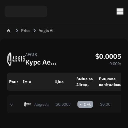
Price
Aegis Ai
$0.0005
AEGIS
Курс Aegis Ai (AEGIS) на сьогодні
0.00%
Зміна за
Ринкова
Ранг
Ім'я
Ціна
24год.
капіталізація
~
0%
0
Aegis Ai
$0.0005
$0.00