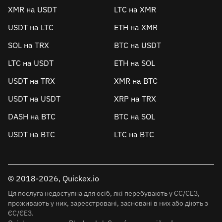
XMR на USDT
LTC на XMR
USDT на LTC
ETH на XMR
SOL на TRX
BTC на USDT
LTC на USDT
ETH на SOL
USDT на TRX
XMR на BTC
USDT на USDT
XRP на TRX
DASH на BTC
BTC на SOL
USDT на BTC
LTC на BTC
© 2018-2026, Quickex.io
Ця послуга недоступна для осіб, які перебувають у ЄС/ЄЕЗ,
проживають у них, зареєстровані, засновані в них або діють з
ЄС/ЄЕЗ.