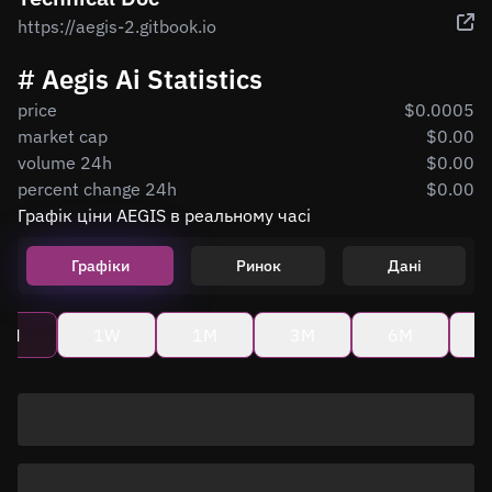
https://aegis-2.gitbook.io
# Aegis Ai Statistics
price
$0.0005
market cap
$0.00
volume 24h
$0.00
percent change 24h
$0.00
Графік ціни AEGIS в реальному часі
Графіки
Ринок
Дані
4H
1W
1M
3M
6M