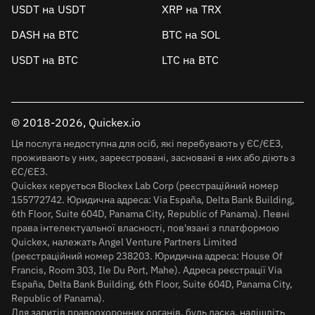
USDT на USDT
XRP на TRX
DASH на BTC
BTC на SOL
USDT на BTC
LTC на BTC
© 2018-2026, Quickex.io
Ця послуга недоступна для осіб, які перебувають у ЄС/ЄЕЗ,
проживають у них, зареєстровані, засновані в них або діють з
ЄС/ЄЕЗ.
Quickex керується Blockex Lab Corp (реєстраційний номер
155772742. Юридична адреса: Via España, Delta Bank Building,
6th Floor, Suite 604D, Panama City, Republic of Panama). Певні
права інтелектуальної власності, пов'язані з платформою
Quickex, належать Angel Venture Partners Limited
(реєстраційний номер 238203. Юридична адреса: House Of
Francis, Room 303, Ile Du Port, Mahe). Адреса реєстрації Via
España, Delta Bank Building, 6th Floor, Suite 604D, Panama City,
Republic of Panama).
Для запитів правоохоронних органів, будь ласка, надішліть