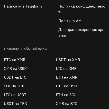
Написати в Telegram
Політика конфіденційнос
ті
Політика AML
Для правоохоронних орг
анів
Популярні обмінні пари
BTC на XMR
USDT на XMR
XMR на USDT
LTC на XMR
USDT на LTC
ETH на XMR
SOL на TRX
BTC на USDT
LTC на USDT
ETH на SOL
USDT на TRX
XMR на BTC