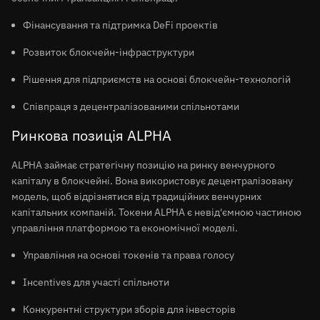
Фінансування та підтримка DeFi проектів
Розвиток блокчейн-інфраструктури
Рішення для підприємств на основі блокчейн-технологій
Співпраця з децентралізованими спільнотами
Ринкова позиція ALPHA
ALPHA займає стратегічну позицію на ринку венчурного
капіталу в блокчейні. Вона використовує децентралізовану
модель, щоб відрізнятися від традиційних венчурних
капітальних компаній. Токени ALPHA є невід'ємною частиною
управління платформою та економічної моделі.
Управління на основі токенів та права голосу
Інcentives для участі спільноти
Конкурентні структури зборів для інвесторів