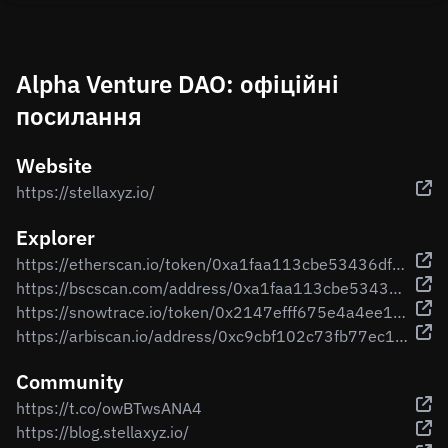
Alpha Venture DAO: офіційні
посилання
Website
https://stellaxyz.io/
Explorer
https://etherscan.io/token/0xa1faa113cbe53436df28ff0aee54275c13b40975
https://bscscan.com/address/0xa1faa113cbe53436df28ff0aee54275c13b40975
https://snowtrace.io/token/0x2147efff675e4a4ee1c2f918d181cdbd7a8e208f
https://arbiscan.io/address/0xc9cbf102c73fb77ec14f8b4c8bd88e050a6b2646
Community
https://t.co/owBTwsANA4
https://blog.stellaxyz.io/