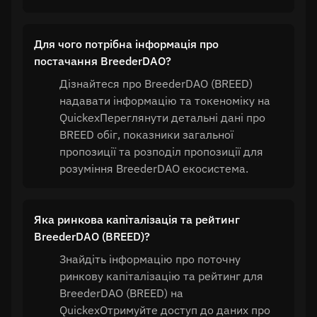
Для чого потрібна інформація про
постачання BreederDAO?
Дізнайтеся про BreederDAO (BREED)
надавати інформацію та токеноміку на
QuickexПереглянути детальні дані про
BREED обіг, показники загальної
пропозиції та розподіл пропозиції для
розуміння BreederDAO екосистема.
Яка ринкова капіталізація та рейтинг
BreederDAO (BREED)?
Знайдіть інформацію про поточну
ринкову капіталізацію та рейтинг для
BreederDAO (BREED) на
QuickexОтримуйте доступ до даних про