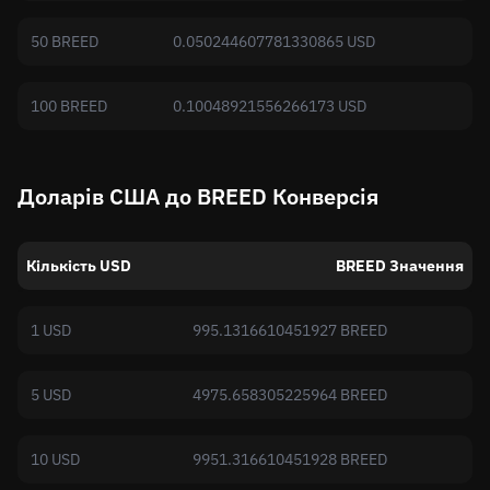
50 BREED
0.050244607781330865 USD
100 BREED
0.10048921556266173 USD
Доларів США до BREED Конверсія
Кількість USD
BREED Значення
1 USD
995.1316610451927 BREED
5 USD
4975.658305225964 BREED
10 USD
9951.316610451928 BREED