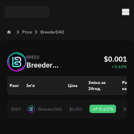
Price
BreederDAO
$0.001
BREED
BreederDAO (BREED) сьогодні: актуальна ціна
+ 0.63%
Зміна за
Ринк
Ранг
Ім'я
Ціна
24год.
капіт
0.63%
3069
BreederDAO
$0.001
$185