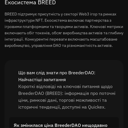
Екосистема BREED
BREED підтримує присутність у секторі Web3 ігор та ринках
інфраструктури NFT. Екосистема включає партнерства з
ігровими платформами та творцями активів. Ключові метрики
включають обіг токенів, обсяг виробництва активів та глибину
інтеграції. Конкурентні переваги включають масштабоване
виробництво, управління DAO та різноманітність активів.
Що вам слід знати про BreederDAO:
Найчастіші запитання
Короткі відповіді на ключові питання щодо
BreederDAO (BREED): інформація про поточні
ціни, ринкові дані, торгові можливості та
історичні тенденції, доступні на Quickex.
Як змінилася ціна BreederDAO нещодавно