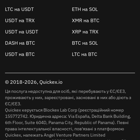
LTC на USDT
ETH на SOL
USDT на TRX
XMR на BTC
USDT на USDT
XRP на TRX
DASH на BTC
BTC на SOL
USDT на BTC
LTC на BTC
© 2018-2026, Quickex.io
Ця послуга недоступна для осіб, які перебувають у ЄС/ЄЕЗ,
проживають у них, зареєстровані, засновані в них або діють з
ЄС/ЄЕЗ.
Quickex керується Blockex Lab Corp (реєстраційний номер
155772742. Юридична адреса: Via España, Delta Bank Building,
6th Floor, Suite 604D, Panama City, Republic of Panama). Певні
права інтелектуальної власності, пов'язані з платформою
Quickex, належать Angel Venture Partners Limited