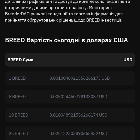
детальних графіків цін та доступ до комплексної аналітики з
історичними даними про криптовалюту. Моніторинг
BreederDAO ринкові тенденції та торгова інформація для
прийняття обґрунтованих рішень щодо BREED інвестиції.
BREED Вартість сьогодні в доларах США
BREED Сума
USD
1 BREED
0.0010048921556266173 USD
5 BREED
0.005024460778133087 USD
10 BREED
0.010048921556266174 USD
25 BREED
0.025122303890665432 USD