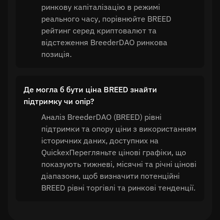
ринкову капіталізацію в режимі
реального часу, порівнюйте BREED
рейтинг серед криптовалют та
відстеження BreederDAO ринкова
позиція.
Де могла б бути ціна BREED знайти
підтримку чи опір?
Аналіз BreederDAO (BREED) рівні
підтримки та опору ціни з використанням
історичних даних, доступних на
QuickexПерегляньте цінові графіки, що
показують тижневі, місячні та річні цінові
діапазони, щоб визначити потенційні
BREED рівні торгівлі та ринкові тенденції.