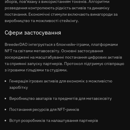
зборів, пов'язану з використанням токенів. Алгоритми
розведення контролюють рідкість активів та динаміку
постачання. Економічні стимули включають винагороди за
виробництво та можливості стейкінгу.
Сфери застосування
BreederDAO інтегрується з блокчейн-іграми, платформами
NFT та світами метавсесвіту. Основні застосування
зосереджені на масштабуванні постачання цифрових активів
та сприянні запуску партнерів. Протокол підтримує співпрацю
з ігровими гільдіями та студіями.
Генерація ігрових активів для економік з можливістю
заробітку
Виробництво аватарів та предметів для метавсесвіту
Постачання ресурсів для NFT-ринків
Вступ розробників та налаштування партнерів