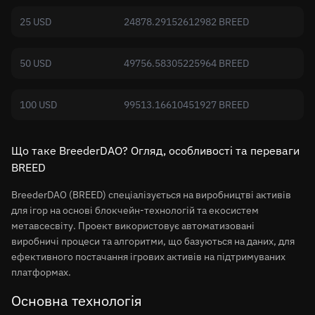
25 USD
24878.29152612982 BREED
50 USD
49756.58305225964 BREED
100 USD
99513.16610451927 BREED
Що таке BreederDAO? Огляд, особливості та переваги
BREED
BreederDAO (BREED) спеціалізується на виробництві активів
для ігор на основі блокчейн-технологій та екосистем
метавсесвіту. Проект використовує автоматизовані
виробничі процеси та алгоритми, що базуються на даних, для
ефективного постачання ігрових активів на підтримуваних
платформах.
Основна технологія