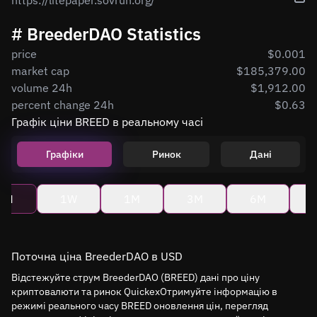
https://litepaper.sovrun.org/
# BreederDAO Statistics
price
$0.001
market cap
$185,379.00
volume 24h
$1,912.00
percent change 24h
$0.63
Графік ціни BREED в реальному часі
Графіки
Ринок
Дані
4H
1W
1M
3M
6M
Поточна ціна BreederDAO в USD
Відстежуйте струм BreederDAO (BREED) дані про ціну
криптовалюти та ринок QuickexОтримуйте інформацію в
режимі реального часу BREED оновлення цін, перегляд