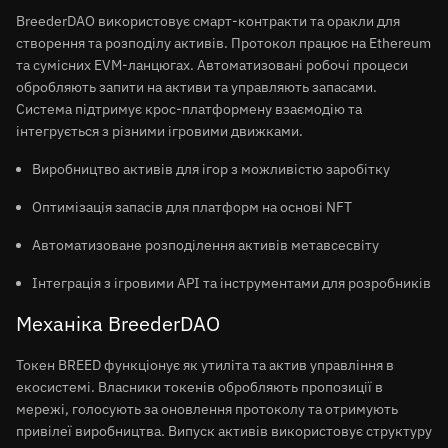
BreederDAO використовує смарт-контракти та оракли для
створення та розподілу активів. Протокол працює на Ethereum
та сумісних EVM-ланцюгах. Автоматизовані робочі процеси
обробляють запити на активи та управляють запасами.
Система підтримує крос-платформену взаємодію та
інтегрується з різними ігровими движками.
Виробництво активів для ігор з можливістю заробітку
Оптимізація запасів для платформ на основі NFT
Автоматизоване розподілення активів метавсесвіту
Інтеграція з ігровими API та інструментами для розробників
Механіка BreederDAO
Токен BREED функціонує як утиліта та актив управління в
екосистемі. Власники токенів обробляють пропозиції в
мережі, голосують за оновлення протоколу та отримують
привілеї виробництва. Випуск активів використовує структуру