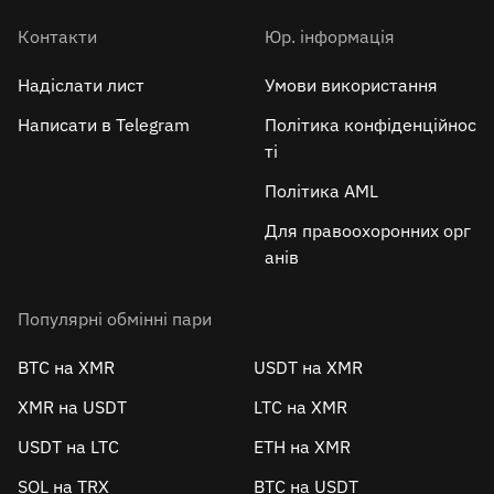
Контакти
Юр. інформація
Надіслати лист
Умови використання
Написати в Telegram
Політика конфіденційнос
ті
Політика AML
Для правоохоронних орг
анів
Популярні обмінні пари
BTC на XMR
USDT на XMR
XMR на USDT
LTC на XMR
USDT на LTC
ETH на XMR
SOL на TRX
BTC на USDT