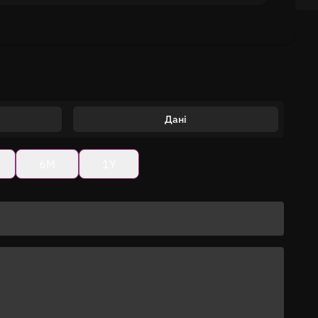
Дані
6M
1Y