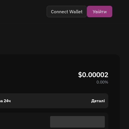
Connect Wallet
Увійти
ук
$0.00002
0.00%
за 24ч
Деталі