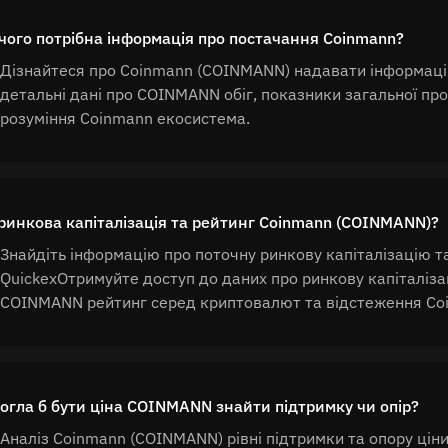
чого потрібна інформація про постачання Coinmann?
Дізнайтеся про Coinmann (COINMANN) надавати інформаці
детальні дані про COINMANN обіг, показники загальної про
розуміння Coinmann екосистема.
ринкова капіталізація та рейтинг Coinmann (COINMANN)?
Знайдіть інформацію про поточну ринкову капіталізацію 
QuickexОтримуйте доступ до даних про ринкову капіталіза
COINMANN рейтинг серед криптовалют та відстеження Coi
огла б бути ціна COINMANN знайти підтримку чи опір?
Аналіз Coinmann (COINMANN) рівні підтримки та опору цін