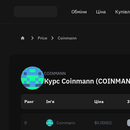
Обміни
Ціна
Купівл
Обмін ETH на USDT
Ціна Bitcoin (BTC)
Купити 
Price
Coinmann
Обмін XMR на USDT
Ціна Ethereum (ETH)
Продати
Обмін BTC на USDT
Ціна Monero (XMR)
Обмін ETH на BTC
Ціна Tether (USDT)
COINMANN
Курс Coinmann (COINMAN
Обмін BTC на XMR
Всі ціни
Ранг
Ім'я
Популярні обміни
Ціна
З
Обмін за країнами
0
Coinmann
$0.00002
Приватный обмен