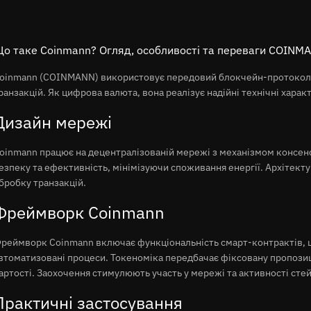
о таке Coinmann? Огляд, особливості та переваги COINM
oinmann (COINMANN) використовує передовий блокчейн-протокол 
ранзакцій. Як цифрова валюта, вона реалізує надійні технічні харак
Дизайн мережі
oinmann працює на децентралізованій мережі з механізмом консенсу
езпеку та ефективність, мінімізуючи споживання енергії. Архітект
бробку транзакцій.
Фреймворк Coinmann
реймворк Coinmann включає функціональність смарт-контрактів, щ
втоматизовані процеси. Токеноміка передбачає фіксовану пропози
артості. Заохочення стимулюють участь у мережі та активності стей
Практичні застосування