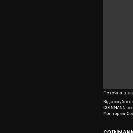
Поточна ціна
Відстежуйте с
COINMANN оновл
Моніторинг Coi
COINMANN 