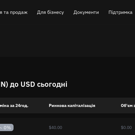
я та продаж
Для бізнесу
Документи
Підтримка
криптовалюту
Партнерська програма
FAQ
Чат у Telegram
 криптовалюту
API для обміну
Блог
Онлайн-чат
Віджет для обміну
Як це працює
Залишити відг
Кешбек
Roadmap
N) до USD сьогодні
Перехресний обмін ланцюгами
Документація API
Лістинг активів
міна за 24год.
Ринкова капіталізація
Об'єм 
VIP статус
~
0%
$40.00
$0.00