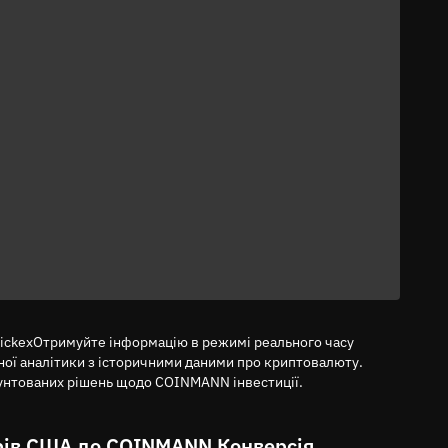
uickexОтримуйте інформацію в режимі реального часу
ної аналітики з історичними даними про криптовалюту.
рунтованих рішень щодо COINMANN інвестиції.
ів США до COINMANN Конверсія