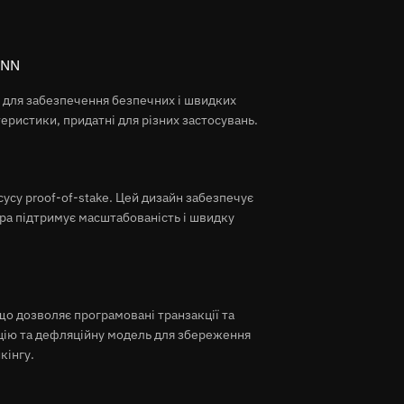
ANN
для забезпечення безпечних і швидких
теристики, придатні для різних застосувань.
су proof-of-stake. Цей дизайн забезпечує
ура підтримує масштабованість і швидку
о дозволяє програмовані транзакції та
цію та дефляційну модель для збереження
кінгу.