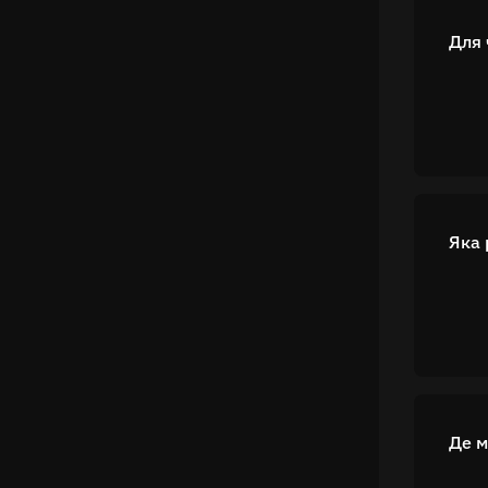
Для 
Яка 
Де м