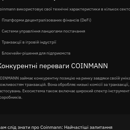
oinmann використовує свої технічні характеристики в кількох сект
Платформи децентралізованих фінансів (DeFi)
Системи управління ланцюгами постачання
Транзакції в ігровій індустрії
Блокчейн-рішення для підприємств
Конкурентні переваги COINMANN
OINMANN займає конкурентну позицію на ринку завдяки своїй уніка
ожливостям транзакцій. Вона обробляє низькі комісії за транзакції,
астосувань. Екосистема також включає широкий спектр інструменті
озробників.
ам слід знати про Coinmann: Найчастіші запитання