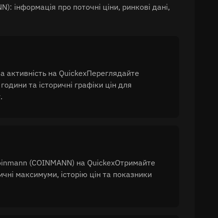
: інформація про поточні ціни, ринкові дані,
а активність на QuickexПереглядайте
 години та історичні графіки цін для
.
 Coinmann (COINMANN) на QuickexОтримайте
ичні максимуми, історію цін та показники