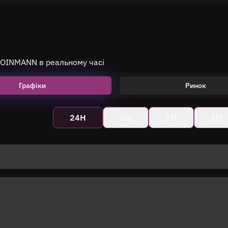
COINMANN в реальному часі
Графіки
Ринок
24H
1W
1M
3M