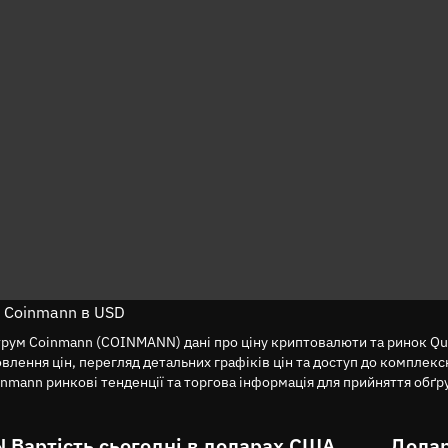
 Coinmann в USD
трум Coinmann (COINMANN) дані про ціну криптовалюти та ринок Q
ення цін, перегляд детальних графіків цін та доступ до комплекс
nmann ринкові тенденції та торгова інформація для прийняття обґ
Вартість сьогодні в доларах США
Долар