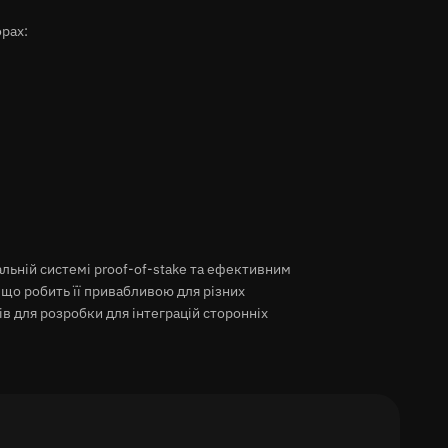
орах:
льній системі proof-of-stake та ефективним
 що робить її привабливою для різних
в для розробки для інтеграцій сторонніх