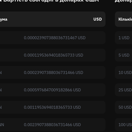
ума
USD
Кількі
0.000023907388036731467 USD
1 USD
0.00011953694018365733 USD
5 USD
N
0.00023907388036731466 USD
10 USD
N
0.0005976847009182866 USD
25 USD
N
0.0011953694018365733 USD
50 USD
NN
0.0023907388036731466 USD
100 US