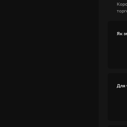
Коро
торг
Як з
Для 