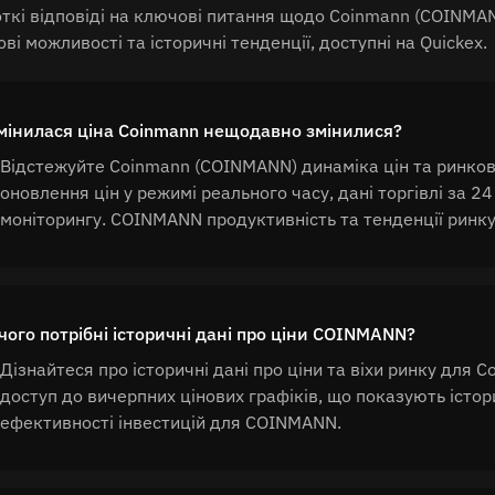
ткі відповіді на ключові питання щодо Coinmann (COINMANN)
ові можливості та історичні тенденції, доступні на Quickex.
мінилася ціна Coinmann нещодавно змінилися?
Відстежуйте Coinmann (COINMANN) динаміка цін та ринков
оновлення цін у режимі реального часу, дані торгівлі за 24
моніторингу. COINMANN продуктивність та тенденції ринку
чого потрібні історичні дані про ціни COINMANN?
Дізнайтеся про історичні дані про ціни та віхи ринку для
доступ до вичерпних цінових графіків, що показують істор
ефективності інвестицій для COINMANN.