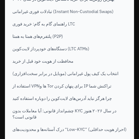
تبادلات فوری غیرامانی (Instant Non-Custodial Swaps)
راهنمای گام به گام: خرید فوری LTC
پلتفرم‌های همتا به همتا (P2P)
دستگاه‌های خودپرداز لایت‌کوین (LTC ATMs)
محافظت از هویت خود قبل از خرید
انتخاب یک کیف پول غیرامانی (موبایل در برابر سخت‌افزاری)
استفاده از VPNها و Tor برای پنهان کردن IP تراکنش شما
چرا هرگز نباید آدرس‌های لایت‌کوین را دوباره استفاده کنید
چشم‌انداز قانونی: آیا معاملات بدون KYC در سال ۲۰۲۶ هنوز
قانونی است؟
درک آستانه‌ها و محدودیت‌های “Low-KYC” (احراز هویت حداقلی)