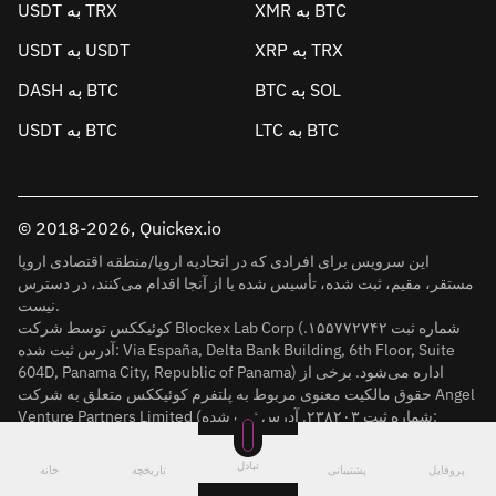
XMR به BTC
USDT به TRX
XRP به TRX
USDT به USDT
BTC به SOL
DASH به BTC
LTC به BTC
USDT به BTC
© 2018-2026, Quickex.io
این سرویس برای افرادی که در اتحادیه اروپا/منطقه اقتصادی اروپا
مستقر، مقیم، ثبت شده، تأسیس شده یا از آنجا اقدام می‌کنند، در دسترس
نیست.
کوئیککس توسط شرکت Blockex Lab Corp (شماره ثبت ۱۵۵۷۷۲۷۴۲.
آدرس ثبت شده: Via España, Delta Bank Building, 6th Floor, Suite
604D, Panama City, Republic of Panama) اداره می‌شود. برخی از
حقوق مالکیت معنوی مربوط به پلتفرم کوئیککس متعلق به شرکت Angel
Venture Partners Limited (شماره ثبت ۲۳۸۲۰۳. آدرس ثبت شده:
House Of Francis, Room 303, Ile Du Port, Mahe) است. آدرس ثبت
نام Via España، ساختمان دلتا بانک، طبقه 6، سوئیت 604D، شهر پاناما،
تبادل
پروفایل
پشتیبانی
تاریخچه
خانه
جمهوری پاناما).