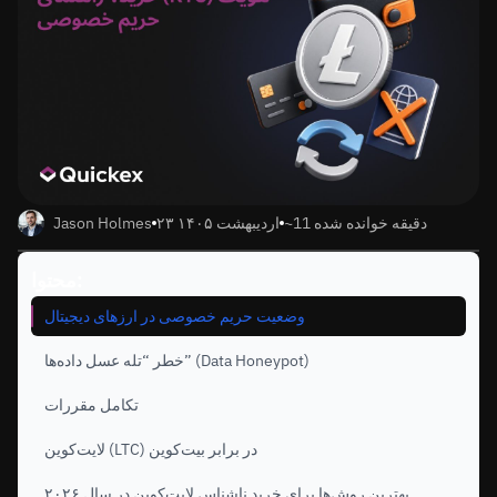
~11 دقیقه خوانده شده
۲۳ اردیبهشت ۱۴۰۵
Jason Holmes
محتوا:
وضعیت حریم خصوصی در ارزهای دیجیتال
خطر “تله عسل داده‌ها” (Data Honeypot)
تکامل مقررات
لایت‌کوین (LTC) در برابر بیت‌کوین
بهترین روش‌ها برای خرید ناشناس لایت‌کوین در سال ۲۰۲۶