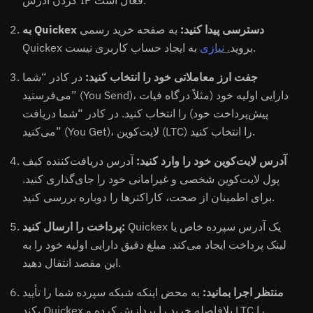
کردن آدرس IP فعال است.
به Quickex دسترسی پیدا کنید:
به صفحه خرید رسمی
به ایجاد حساب کاربری نیست.
Quickex بروید
. نیازی
جفت ارز معاملاتی خود را انتخاب کنید:
در کادر “شما
می‌فرستید” (You Send)، دارایی اولیه خود (مثلاً درگاه فیات
پیش‌پرداخت خود) را انتخاب کنید. در کادر “شما دریافت
می‌کنید” (You Get)، لایت‌کوین (LTC) را انتخاب کنید.
آدرس لایت‌کوین خود را وارد کنید:
آدرس دریافت‌کننده کیف
پول لایت‌کوین شخصی و غیرامانی خود را جای‌گذاری کنید.
برای اطمینان از صحت، کاراکترها را دوباره بررسی کنید.
Quickex یک آدرس سپرده خاص یا
پرداخت را ارسال کنید:
لینک پرداخت ایجاد می‌کند. مبلغ دقیق دارایی اولیه خود را به
این مقصد انتقال دهید.
منتظر اجرا بمانید:
به محض اینکه شبکه سپرده شما را تأیید
کند، Quickex بلافاصله خرید را پردازش کرده و LTC را