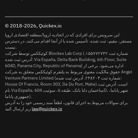
© 2018-2026, Quickex.io
این سرویس برای افرادی که در اتحادیه اروپا/منطقه اقتصادی اروپا
مستقر، مقیم، ثبت شده، تأسیس شده یا از آنجا اقدام می‌کنند، در دسترس
نیست.
کوئیککس توسط شرکت Blockex Lab Corp (شماره ثبت ۱۵۵۷۷۲۷۴۲.
آدرس ثبت شده: Via España, Delta Bank Building, 6th Floor, Suite
604D, Panama City, Republic of Panama) اداره می‌شود. برخی از
حقوق مالکیت معنوی مربوط به پلتفرم کوئیککس متعلق به شرکت Angel
Venture Partners Limited (شماره ثبت ۲۳۸۲۰۳. آدرس ثبت شده:
House Of Francis, Room 303, Ile Du Port, Mahe) است. آدرس ثبت
نام Via España، ساختمان دلتا بانک، طبقه 6، سوئیت 604D، شهر پاناما،
جمهوری پاناما).
برای سوالات مربوط به اجرای قانون، لطفاً سند رسمی خود را به آدرس
law@quickex.io
زیر ارسال کنید