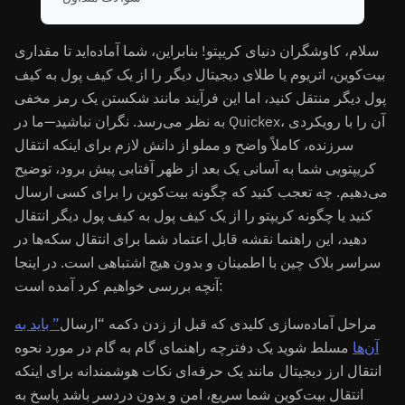
سلام، کاوشگران دنیای کریپتو! بنابراین، شما آماده‌اید تا مقداری
بیت‌کوین، اتریوم یا طلای دیجیتال دیگر را از یک کیف پول به کیف
پول دیگر منتقل کنید، اما این فرآیند مانند شکستن یک رمز مخفی
به نظر می‌رسد. نگران نباشید—ما در Quickex، آن را با رویکردی
سرزنده، کاملاً واضح و مملو از دانش لازم برای اینکه انتقال
کریپتویی شما به آسانی یک بعد از ظهر آفتابی پیش برود، توضیح
می‌دهیم. چه تعجب کنید که چگونه بیت‌کوین را برای کسی ارسال
کنید یا چگونه کریپتو را از یک کیف پول به کیف پول دیگر انتقال
دهید، این راهنما نقشه قابل اعتماد شما برای انتقال سکه‌ها در
سراسر بلاک چین با اطمینان و بدون هیچ اشتباهی است. در اینجا
آنچه بررسی خواهیم کرد آمده است:
مراحل آماده‌سازی کلیدی که قبل از زدن دکمه “ارسال
” باید به
آن‌ها
مسلط شوید یک دفترچه راهنمای گام به گام در مورد نحوه
انتقال ارز دیجیتال مانند یک حرفه‌ای نکات هوشمندانه برای اینکه
انتقال بیت‌کوین شما سریع، امن و بدون دردسر باشد پاسخ به