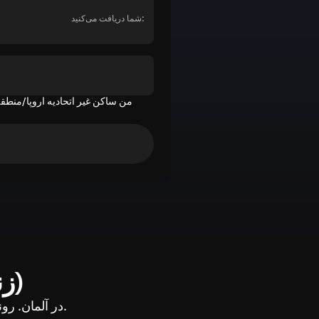
شما دریافت می‌کنید:
من ساکن غیر اتحادیه اروپا/منطقه
نمودار قیمت BNB (BEP20) (زنده)
تحلیل حرکت قیمت BNB (BEP20) در آلمان. روندها، تغییرات بازار و زمان خرید در آلمان.