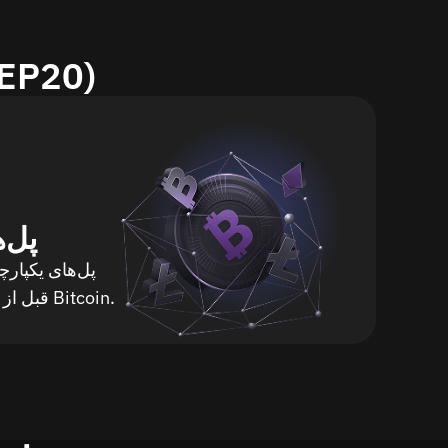
روش‌های سوآپ هن
پل‌
پل‌های یکپارچ
(مثلاً ETH به BNB) قبل از خرید Bitcoin.