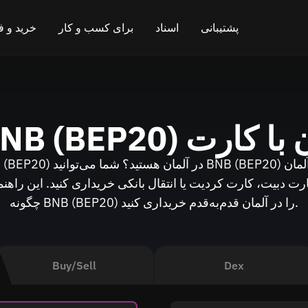
پشتیبانی
اسناد
برای کسب و کار
خرید و 
چت در تلگرام
سوالات متداول
برنامه همکاری در فروش
قیمت
خرید ک
چت آنلاین
وبلاگ
API برای تبادل
فروش کر
ن
خرید BNB (BEP20) با کارت
بازخورد بگذارید
نحوه کار
ویجت صرافی ارزهای دیجیتال
نقشه راه
بازگشت وجه نقد
کارت دبیت، کارت کردیت یا انتقال بانکی خریداری کنید. این راهن
چگونه BNB (BEP20) را در آلمان قدم‌به‌قدم خریداری کنید.
مستندات API
تعویض زنجیره متقاطع
لیست کردن دارایی‌ها
وضعیت ویژه (VIP)
Buy/Sell
Dex