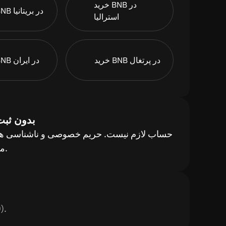
خرید BNB در
خرید BNB در بریتانیا
استرالیا
خرید BNB در پرتغال
خرید BNB در ایران
بدون ثبت‌
حساب لازم نیست. حریم خصوصی و ناشناسی هن
مبادله.
نمودار BEP20