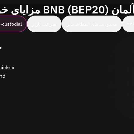
BNB (BEP20) در آلمان
محدودیت‌های انعطاف‌پذیر
سرعت بازار
امنیت ustodial
ح