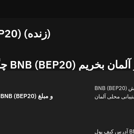
نمودار قیمت BNB (BEP20) (زنده)
BNB (B) را در آلمان بخریم
BNB (BEP20) را انتخاب کنید، آلمان و روش
انتخاب BNB (BEP20) و مبلغ
آدرس کیف پول BNB (BEP20) و جزئیات پرداخت