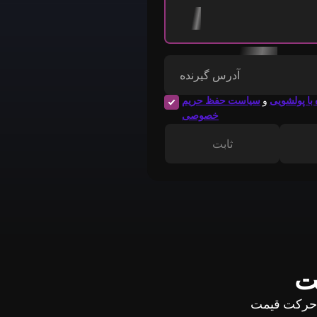
آدرس گیرنده
با پولشویی
و
سیاست حفظ حریم
خصوصی
ثابت