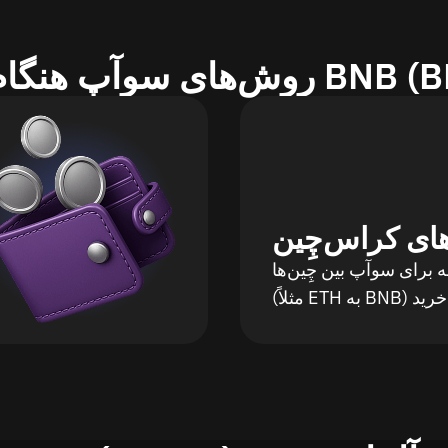
گام خرید BNB (BEP20)
های کراس‌چِین
ه برای سوآپ بین چِین‌ها