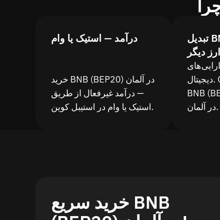
تبدیل BNB (BEP20) به
درآمد — استیک یا وام
رز دیگر
ارایی‌های
دیجیتال. Quickex — سوآپ
خرید BNB (BEP20) در آلمان
با کارمزد پایین
— درآمد غیرفعال از طریق
در آلمان.
استیک یا وام در استیبل کوین.
خرید سریع BNB