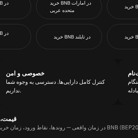
خرید BNB در امارات
متحده عربی
خرید BNB در تایلند
نام
خصوصی و امن
گام
کنترل کامل دارایی‌ها. دسترسی به وجوه شما
نداریم.
بازار BEP20
BNB () در زمان واقعی — روندها، نقاط ورود، زمان خرید. راهنمای گام‌به‌گام خرید BNB (BEP20).