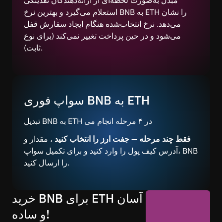
استعلام می‌گیرد و بهترین نرخ BNB به ETH را نشان
می‌دهد. نرخ انتخاب‌شده هنگام ایجاد سفارش قفل
می‌شود و در حین پرداخت تغییر نمی‌کند (برای نوع
ثابت).
سواپ فوری BNB به ETH
تبدیل BNB به ETH در ۴ مرحله انجام می
فقط چند مرحله — جفت ارز را انتخاب کنید
، مقدار و
آدرس کیف پول را وارد کنید و برای تکمیل سواپ، BNB
را ارسال کنید.
خرید BNB برای ETH آسان
و ساده!