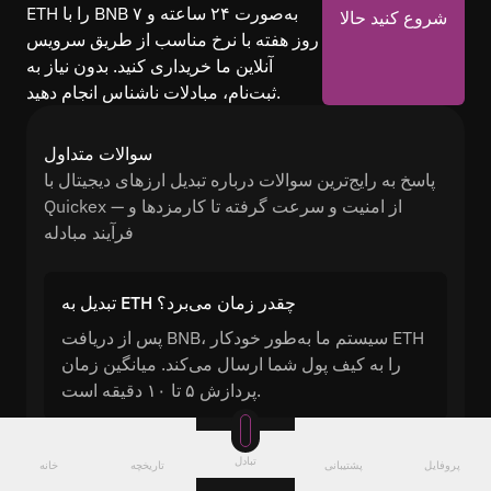
ETH را با BNB به‌صورت ۲۴ ساعته و ۷
شروع کنید حالا
روز هفته با نرخ مناسب از طریق سرویس
آنلاین ما خریداری کنید. بدون نیاز به
ثبت‌نام، مبادلات ناشناس انجام دهید.
سوالات متداول
پاسخ به رایج‌ترین سوالات درباره تبدیل ارزهای دیجیتال با
Quickex — از امنیت و سرعت گرفته تا کارمزدها و
فرآیند مبادله
تبدیل به ETH چقدر زمان می‌برد؟
پس از دریافت BNB، سیستم ما به‌طور خودکار ETH
را به کیف پول شما ارسال می‌کند. میانگین زمان
پردازش ۵ تا ۱۰ دقیقه است.
تبادل
آیا می‌توان BNB را بدون ثبت‌نام به ETH تبدیل کرد؟
پروفایل
پشتیبانی
تاریخچه
خانه