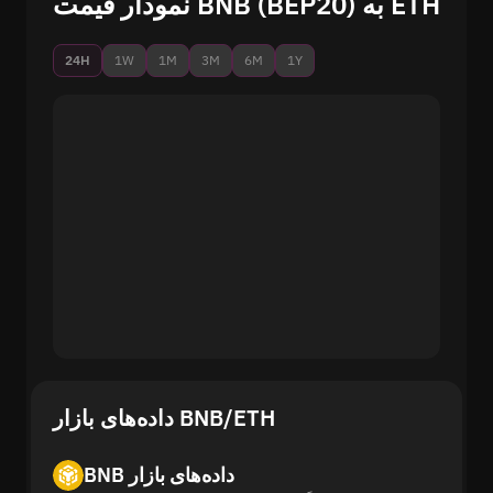
نمودار قیمت BNB (BEP20) به ETH
24H
1W
1M
3M
6M
1Y
BNB داده‌های بازار