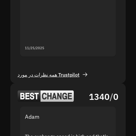
the sit
proof I
second
mistak
you fo
servic
11/25/2025
11/18/2
همه نظرات در مورد Trustpilot
1340
/
0
Adam
Yakov