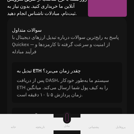
آنلاین ما خریداری کنید. بدون نیاز به
ثبت‌نام، مبادلات ناشناس انجام دهید.
سوالات متداول
پاسخ به رایج‌ترین سوالات درباره تبدیل ارزهای دیجیتال با
Quickex — از امنیت و سرعت گرفته تا کارمزدها و
فرآیند مبادله
تبدیل به ETH چقدر زمان می‌برد؟
پس از دریافت DASH، سیستم ما به‌طور خودکار
ETH را به کیف پول شما ارسال می‌کند. میانگین
زمان پردازش ۵ تا ۱۰ دقیقه است.
آیا می‌توان DASH را بدون ثبت‌نام به ETH تبدیل
کرد؟
تبادل
پروفایل
پشتیبانی
تاریخچه
خانه
Quickex به شما امکان می‌دهد DASH را به ETH