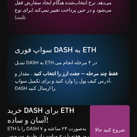
می‌دهد. نرخ انتخاب‌شده هنگام ایجاد سفارش قفل
می‌شود و در حین پرداخت تغییر نمی‌کند (برای نوع
ثابت).
سواپ فوری DASH به ETH
تبدیل DASH به ETH در ۴ مرحله انجام می
فقط چند مرحله — جفت ارز را انتخاب کنید
، مقدار و
آدرس کیف پول را وارد کنید و برای تکمیل سواپ،
DASH را ارسال کنید.
خرید DASH برای ETH
آسان و ساده!
ETH را با DASH به‌صورت ۲۴ ساعته و ۷
شروع کنید حالا
روز هفته با نرخ مناسب از طریق سرویس