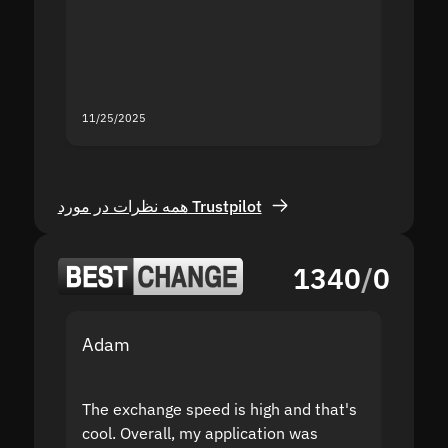
second
mistak
you fo
servic
11/25/2025
11/18/2
همه نظرات در مورد Trustpilot
1340
/
0
Adam
Yakov
The exchange speed is high and that's
Fast a
cool. Overall, my application was
high r