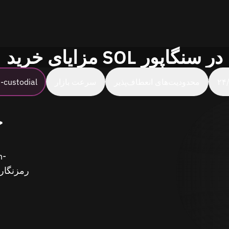
مزایای خرید SOL در سنگاپور
محدودیت‌های انعطاف‌پذیر
سرعت بازار
امنیت ustodial
ح