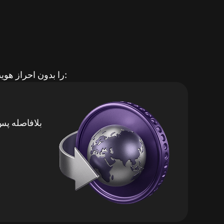
Quickex خرید ناشناس SOL را بدون احراز هویت فراهم می‌کند. کیف پول را وصل کنید و سوآپ کنید: