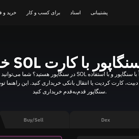
پشتیبانی
اسناد
برای کسب و کار
خرید و 
چت در تلگرام
سوالات متداول
برنامه همکاری در فروش
قیمت
خرید ک
چت آنلاین
وبلاگ
API برای تبادل
فروش کر
سنگاپور
خرید SOL با کارت
بازخورد بگذارید
نحوه کار
ویجت صرافی ارزهای دیجیتال
نقشه راه
بازگشت وجه نقد
بیت، کارت کردیت یا انتقال بانکی خریداری کنید. این راهنما توضیح می‌
سنگاپور قدم‌به‌قدم خریداری کنید.
مستندات API
تعویض زنجیره متقاطع
لیست کردن دارایی‌ها
وضعیت ویژه (VIP)
Buy/Sell
Dex