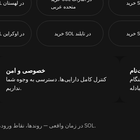
خرید SOL در لهستان
متحده عربی
خرید SOL در تایلند
خرید SOL در اوکراین
نام
خصوصی و امن
گام
کنترل کامل دارایی‌ها. دسترسی به وجوه شما
نداریم.
نمودار SOL در زمان واقعی — روندها، نقاط ورود، زمان خرید. راهنمای گام‌به‌گام خرید SOL.