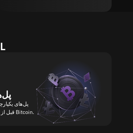
روش‌های
پل‌
پل‌های یکپارچ
(مثلاً ETH به BNB) قبل از خرید Bitcoin.