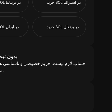
خرید SOL در استرالیا
خرید SOL در بریتانیا
خرید SOL در پرتغال
خرید SOL در ایران
بدون ثبت‌
حساب لازم نیست. حریم خصوصی و ناشناسی هن
مبادله.