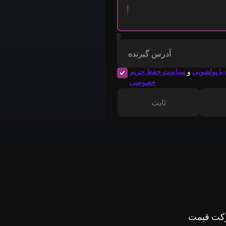
آدرس گیرنده
با پولشویی
و
سیاست حفظ حریم
خصوصی
ثابت