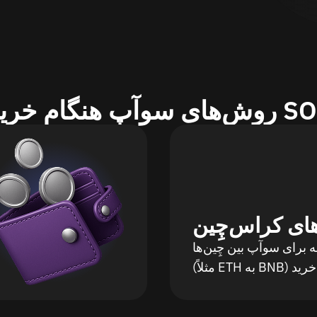
 سوآپ هنگام خرید SOL
های کراس‌چِین
ه برای سوآپ بین چِین‌ها