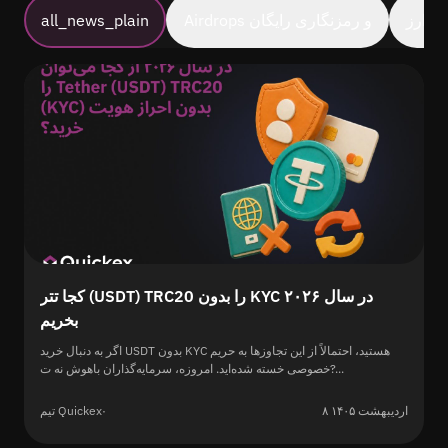
رمزارز
Airdrops و رمزنگاری رایگان
all_news_plain
کجا تتر (USDT) TRC20 را بدون KYC در سال ۲۰۲۶
بخریم
اگر به دنبال خرید USDT بدون KYC هستید، احتمالاً از این تجاوزها به حریم
خصوصی خسته شده‌اید. امروزه، سرمایه‌گذاران باهوش نه ت?...
۸ اردیبهشت ۱۴۰۵
·
تیم Quickex