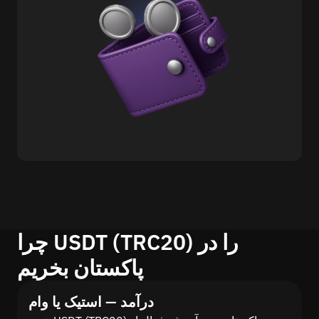
چرا USDT (TRC20) را در
پاکستان بخریم
درآمد — استیک یا وام