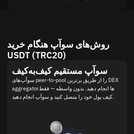
روش‌های سوآپ هنگام خرید
USDT (TRC20)
سوآپ مستقیم کیف‌به‌کیف
سوآپ‌های peer-to-pool را از طریق برترین DEX
aggregatorها انجام دهید. بدون واسطه — فقط
کیف پول خود را متصل کنید و سوآپ انجام دهید.