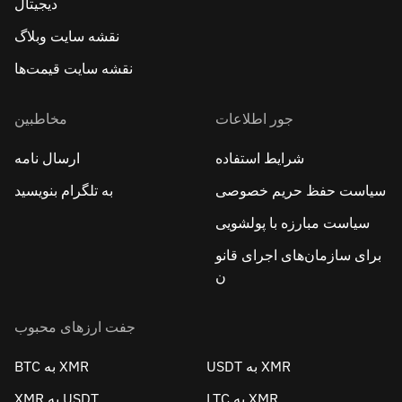
دیجیتال
نقشه سایت وبلاگ
نقشه سایت قیمت‌ها
جور اطلاعات
مخاطبین
شرایط استفاده
ارسال نامه
سیاست حفظ حریم خصوصی
به تلگرام بنویسید
سیاست مبارزه با پولشویی
برای سازمان‌های اجرای قانو
ن
جفت ارزهای محبوب
USDT به XMR
BTC به XMR
LTC به XMR
XMR به USDT