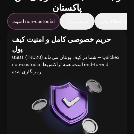
پاکستان
های انعطاف‌پذیر
سرعت بازار
امنیت non-custodial
حریم خصوصی کامل و امنیت کیف
پول
USDT (TRC20) شما در کیف پولتان می‌ماند — Quickex
non-custodial است. همه تراکنش‌ها end-to-end
رمزنگاری شده.