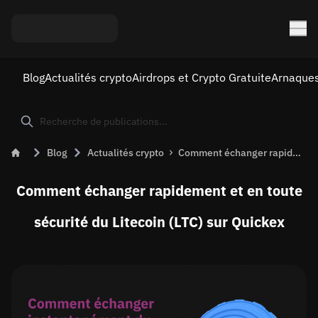
Blog
Actualités crypto
Airdrops et Crypto Gratuite
Arnaques
Blog
Actualités crypto
Comment échanger rapidement et en toute sécurité du Litecoin (LTC) sur Quickex
Comment échanger rapidement et en toute
sécurité du Litecoin (LTC) sur Quickex