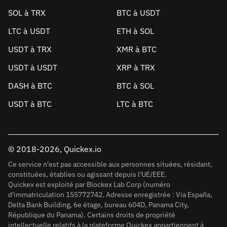
SOL à TRX
BTC à USDT
LTC à USDT
ETH à SOL
USDT à TRX
XMR à BTC
USDT à USDT
XRP à TRX
DASH à BTC
BTC à SOL
USDT à BTC
LTC à BTC
© 2018-2026, Quickex.io
Ce service n'est pas accessible aux personnes situées, résidant,
constituées, établies ou agissant depuis l'UE/EEE.
Quickex est exploité par Blockex Lab Corp (numéro
d'immatriculation 155772742. Adresse enregistrée : Via España,
Delta Bank Building, 6e étage, bureau 604D, Panama City,
République du Panama). Certains droits de propriété
intellectuelle relatifs à la plateforme Quickex appartiennent à