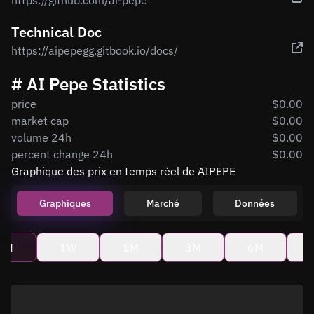
https://github.com/ai-pepe
Technical Doc
https://aipepegg.gitbook.io/docs/
# AI Pepe Statistics
price
$0.00
market cap
$0.00
volume 24h
$0.00
percent change 24h
$0.00
Graphique des prix en temps réel de AIPEPE
Graphiques
Marché
Données
4H
1W
1M
3M
6M