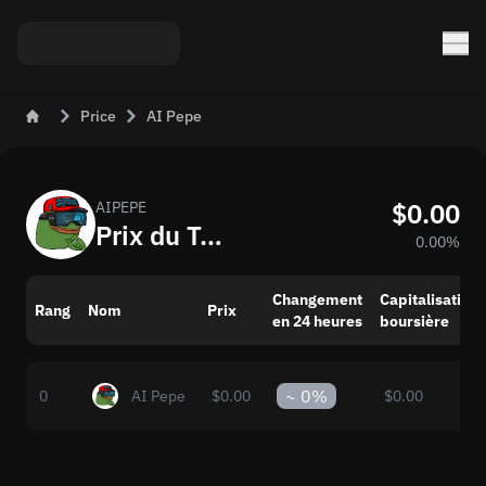
Price
AI Pepe
$0.00
AIPEPE
Prix du Token AI Pepe (AIPEPE) Aujourd’hui
0.00%
Changement
Capitalisation
Rang
Nom
Prix
en 24 heures
boursière
~
0%
0
AI Pepe
$0.00
$0.00