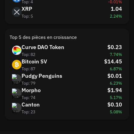
Top: 4
-0.01%
XRP
1.04
Top: 5
2.24%
Top 5 des pièces en croissance
Curve DAO Token
$0.23
Top: 82
7.74%
Bitcoin SV
$14.45
Top: 87
6.87%
Pudgy Penguins
$0.01
Top: 79
6.23%
Morpho
$1.94
Top: 74
5.17%
Canton
$0.10
Top: 23
5.08%