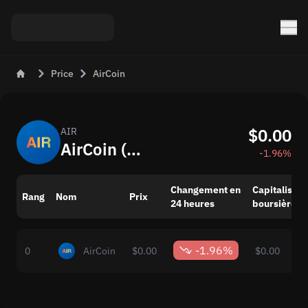
Price
AirCoin
$0.00
AIR
AirCoin (AIR) Maintenant: Prix et Changements du Marché
-1.96%
Changement en
Capitalisati
Rang
Nom
Prix
24 heures
boursière
-1.96%
0
AirCoin
$0.00
$0.00