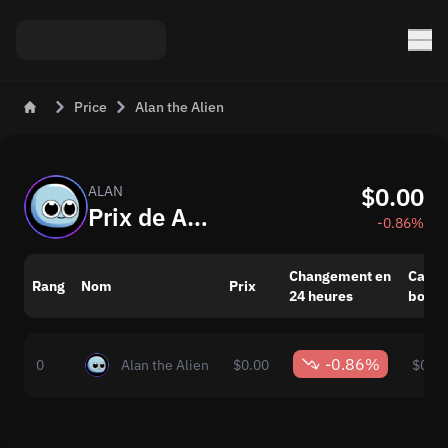
Price
Alan the Alien
$0.00
ALAN
Prix de Alan the Alien (ALAN)
-0.86%
Changement en
Capita
Rang
Nom
Prix
24 heures
bours
-0.86%
0
Alan the Alien
$0.00
$0.00