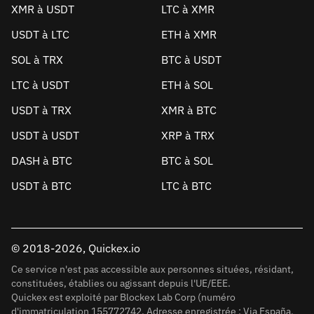
XMR à USDT
LTC à XMR
USDT à LTC
ETH à XMR
SOL à TRX
BTC à USDT
LTC à USDT
ETH à SOL
USDT à TRX
XMR à BTC
USDT à USDT
XRP à TRX
DASH à BTC
BTC à SOL
USDT à BTC
LTC à BTC
© 2018-2026, Quickex.io
Ce service n'est pas accessible aux personnes situées, résidant,
constituées, établies ou agissant depuis l'UE/EEE.
Quickex est exploité par Blockex Lab Corp (numéro
d'immatriculation 155772742. Adresse enregistrée : Via España,