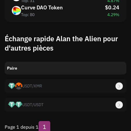
Top: 31
4.87%
Curve DAO Token
$0.24
Top: 80
4.29%
Échange rapide Alan the Alien pour
d'autres pièces
Paire
USDT
/
XMR
USDT
/
USDT
1
Page 1 depuis 1