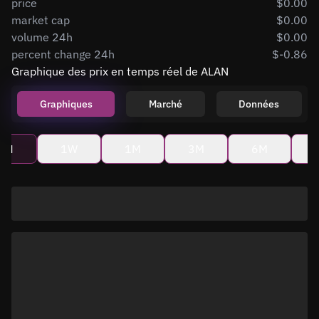
price
$0.00
market cap
$0.00
volume 24h
$0.00
percent change 24h
$-0.86
Graphique des prix en temps réel de ALAN
Graphiques
Marché
Données
4H
1W
1M
3M
6M