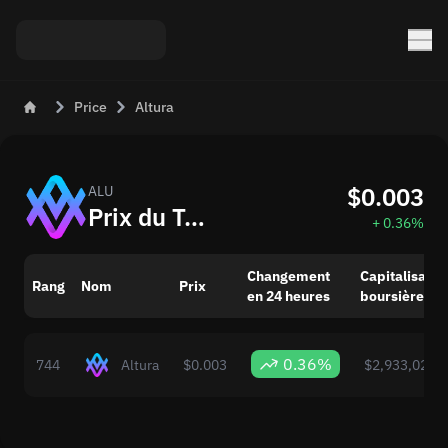
Price
Altura
$0.003
ALU
Prix du Token Altura (ALU) Aujourd’hui
+ 0.36%
Changement
Capitalisatio
Rang
Nom
Prix
en 24 heures
boursière
0.36%
744
Altura
$0.003
$2,933,027.