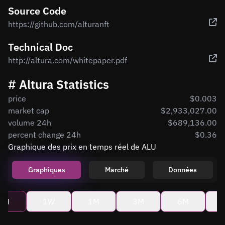
Source Code
https://github.com/alturanft
Technical Doc
http://altura.com/whitepaper.pdf
# Altura Statistics
price
$0.003
market cap
$2,933,027.00
volume 24h
$689,136.00
percent change 24h
$0.36
Graphique des prix en temps réel de ALU
Graphiques
Marché
Données
4H
1W
1M
3M
6M