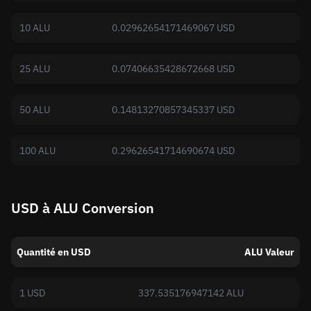
10 ALU
0.02962654171469067 USD
25 ALU
0.07406635428672668 USD
50 ALU
0.14813270857345337 USD
100 ALU
0.29626541714690674 USD
USD à ALU Conversion
Quantité en USD
ALU Valeur
1 USD
337.535176947142 ALU