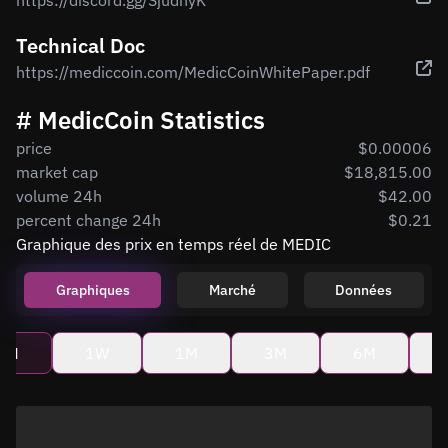
https://discord.gg/SjudnyK
Technical Doc
https://mediccoin.com/MedicCoinWhitePaper.pdf
# MedicCoin Statistics
price
$0.00006
market cap
$18,815.00
volume 24h
$42.00
percent change 24h
$0.21
Graphique des prix en temps réel de MEDIC
Graphiques
Marché
Données
4H
1W
1M
3M
6M