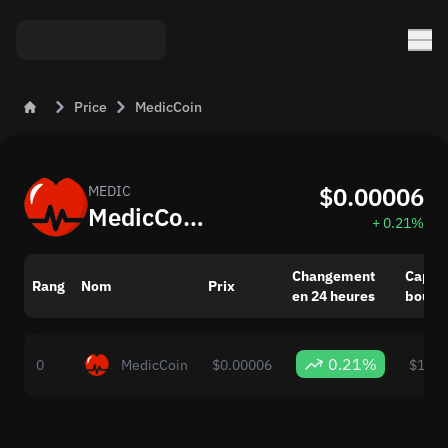
Price
MedicCoin
$0.00006
MEDIC
MedicCoin (MEDIC) Maintenant: Prix et Changements du Marché
+ 0.21%
Changement
Capita
Rang
Nom
Prix
en 24 heures
boursi
0.21%
0
MedicCoin
$0.00006
$18,8