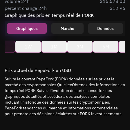
volume 24h
$15,578.00
percent change 24h
$12.96
Graphique des prix en temps réel de PORK
Graphiques
Marché
Données
4H
1W
1M
3M
6M
Prix actuel de PepeFork en USD
Suivre le courant PepeFork (PORK) données sur les prix et le
marché des cryptomonnaies QuickexObtenez des informations en
temps réel PORK Suivez l'évolution des prix, consultez des
graphiques détaillés et accédez à des analyses complètes
incluant l'historique des données sur les cryptomonnaies.
PepeFork tendances du marché et informations commerciales
pour prendre des décisions éclairées sur PORK investissements.