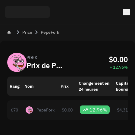
Price
PepeFork
$0.00
PORK
Prix de PepeFork (PORK) en USD Aujourd’hui
+ 12.96%
Changement en
Capitalis
Rang
Nom
Prix
24 heures
boursière
12.96%
670
PepeFork
$0.00
$4,314,5