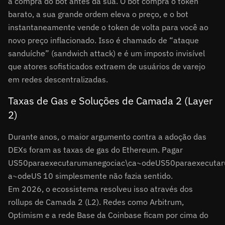
a compra do bot antes da sua. O bot compra o token
barato, a sua grande ordem eleva o preço, e o bot
instantaneamente vende o token de volta para você ao
novo preço inflacionado. Isso é chamado de “ataque
sanduíche” (sandwich attack) e é um imposto invisível
que atores sofisticados extraem de usuários de varejo
em redes descentralizadas.
Taxas de Gas e Soluções de Camada 2 (Layer
2)
Durante anos, o maior argumento contra a adoção das
DEXs foram as taxas de gas do Ethereum. Pagar
US
50paraexecutarumanegociac\ca~odeUS
50
p
a
r
a
e
x
ec
u
t
a
r
a
~
o
d
e
U
S
10 simplesmente não fazia sentido.
Em 2026, o ecossistema resolveu isso através dos
rollups de Camada 2 (L2). Redes como Arbitrum,
Optimism e a rede Base da Coinbase ficam por cima do