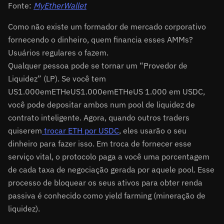
Fonte:
MyEtherWallet
Como não existe um formador de mercado corporativo
fornecendo o dinheiro, quem financia esses AMMs?
Usuários regulares o fazem.
Qualquer pessoa pode se tornar um “Provedor de
Liquidez” (LP). Se você tem
US
1.000emETHeUS
1.000
e
m
E
T
H
e
U
S
1.000 em USDC,
você pode depositar ambos num pool de liquidez de
contrato inteligente. Agora, quando outros traders
quiserem
trocar ETH por USDC
, eles usarão o seu
dinheiro para fazer isso. Em troca de fornecer esse
serviço vital, o protocolo paga a você uma porcentagem
de cada taxa de negociação gerada por aquele pool. Esse
processo de bloquear os seus ativos para obter renda
passiva é conhecido como yield farming (mineração de
liquidez).