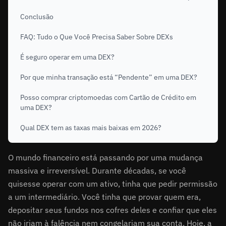
Conclusão
FAQ: Tudo o Que Você Precisa Saber Sobre DEXs
É seguro operar em uma DEX?
Por que minha transação está “Pendente” em uma DEX?
Posso comprar criptomoedas com Cartão de Crédito em
uma DEX?
Qual DEX tem as taxas mais baixas em 2026?
O mundo financeiro está passando por uma mudança
massiva e irreversível. Durante décadas, se você
quisesse operar com um ativo, tinha que pedir permissão
a um intermediário. Você tinha que provar quem era,
depositar seus fundos nos cofres deles e confiar que eles
não iriam à falência nem congelariam sua conta. Hoje, a