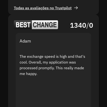
Todas as avaliações no Trustpilot
1340
/
0
Adam
Yakov
The exchange speed is high and that's
Fast a
cool. Overall, my application was
high r
processed promptly. This really made
proble
me happy.