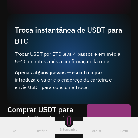
Troca instantânea de USDT para
BTC
Trocar USDT por BTC leva 4 passos e em média
5–10 minutos após a confirmação da rede.
Apenas alguns passos — escolha o par
,
introduza o valor e o endereço da carteira e
envie USDT para concluir a troca.
Comprar USDT para
BTC Fácil e simples!
Compre BTC com USDT 24 horas
Intercâmbio
Lar
História
Apoiar
Perfil
Começar agora
por dia, 7 dias por semana a uma