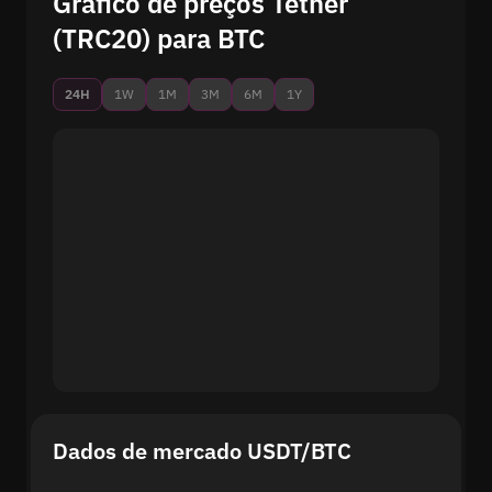
Gráfico de preços Tether
(TRC20) para BTC
24H
1W
1M
3M
6M
1Y
Dados de mercado USDT/BTC