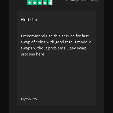
Pontuação de confiança
Holt Gia
Shanti
I recommend use this service for fast
I acci
swap of coins with good rate. I made 2
to the
swaps without problems. Easy swap
swap a
process here.
suppor
the sit
proof I
second
mistak
you fo
servic
11/25/2025
11/18/2