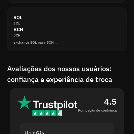
SOL
SOL
BCH
BCH
exchange SOL para BCH →
Avaliações dos nossos usuários:
confiança e experiência de troca
4.5
Pontuação de confiança
Holt Gia
Shanti