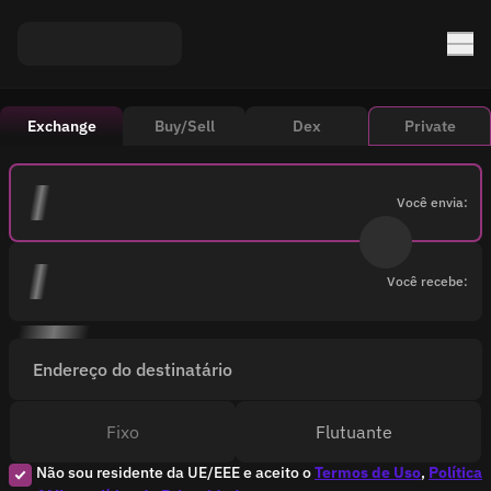
Exchange
Buy/Sell
Dex
Private
Você envia:
Você recebe:
Endereço do destinatário
Fixo
Flutuante
Não sou residente da UE/EEE e aceito o
Termos de Uso
,
Política