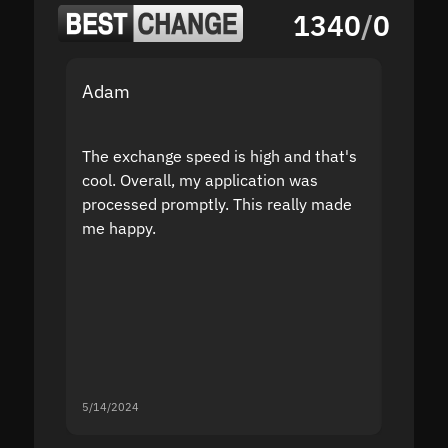
1340
/
0
Adam
Yakov
The exchange speed is high and that's
Fast a
cool. Overall, my application was
high r
processed promptly. This really made
proble
me happy.
5/14/2024
5/13/20