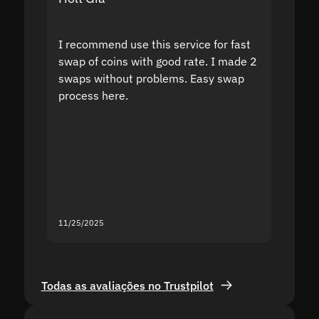
I recommend use this service for fast
I acci
swap of coins with good rate. I made 2
to the
swaps without problems. Easy swap
swap a
process here.
suppor
the sit
proof I
second
mistak
you fo
servic
11/25/2025
11/18/2
Todas as avaliações no Trustpilot