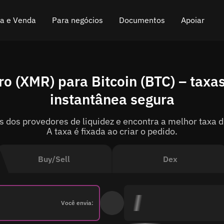
a e Venda
Para negócios
Documentos
Apoiar
Criptomoedas
Programa de afiliados
Perguntas frequentes
Bate-papo no Teleg
o (XMR) para Bitcoin (BTC) – taxas
H)
riptomoedas
API para troca
Blogue
Bate-papo online
instantânea segura
)
Widget de troca de criptomoedas
Come funziona
Deixar feedback
 dos provedores de liquidez e encontra a melhor taxa 
)
Dinheiro de volta
Roteiro
A taxa é fixada ao criar o pedido.
Troca de corrente cruzada
Documentação da API
Buy/Sell
Dex
Listagem de ativos
status VIP
Você envia: