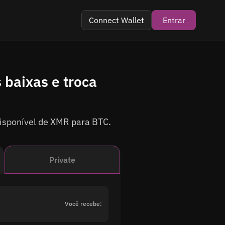
Connect Wallet
Entrar
ram
 baixas e troca
disponível de XMR para BTC.
Private
Você recebe: