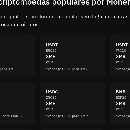
criptomoedas populares por Mone
or qualquer criptomoeda popular sem login nem atrasos
troca em minutos.
USDT
USDT
ERC20
TRC20
XMR
XMR
XMR
XMR
 para XMR →
exchange USDT para XMR →
exchang
USDC
BNB
ERC20
BEP20
XMR
XMR
XMR
XMR
H para XMR →
exchange USDC para XMR →
exchang