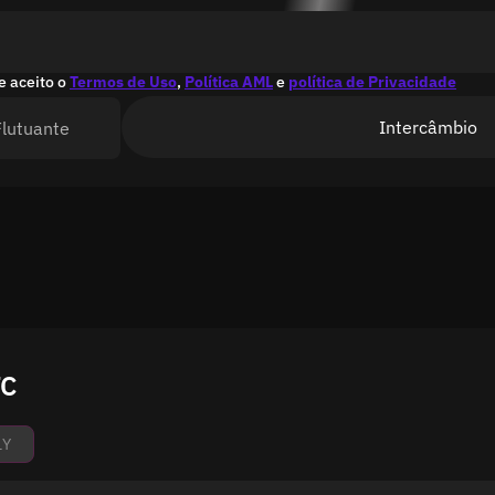
e aceito o
Termos de Uso
,
Política AML
e
política de Privacidade
Intercâmbio
Flutuante
TC
1Y