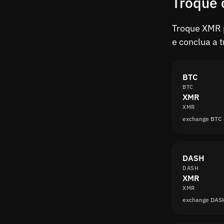
Troque 
Troque XMR p
e conclua a 
BTC
BTC
XMR
XMR
exchange BTC
DASH
DASH
XMR
XMR
exchange DAS