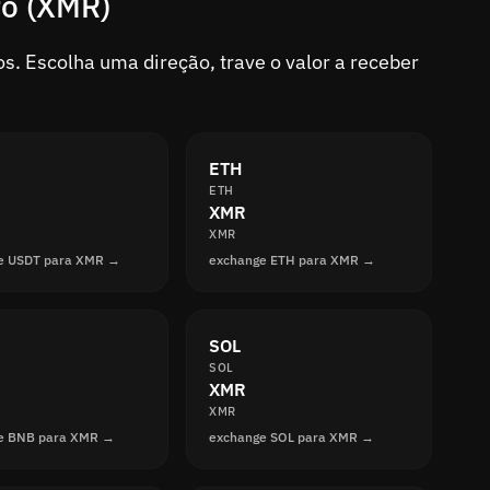
ro (XMR)
. Escolha uma direção, trave o valor a receber
ETH
ETH
XMR
XMR
e USDT para XMR →
exchange ETH para XMR →
SOL
SOL
XMR
XMR
e BNB para XMR →
exchange SOL para XMR →