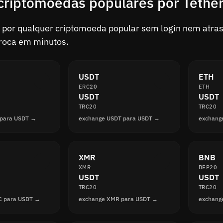
criptomoedas populares por Tethe
por qualquer criptomoeda popular sem login nem atraso
troca em minutos.
USDT
ETH
ERC20
ETH
USDT
USDT
TRC20
TRC20
 para USDT →
exchange USDT para USDT →
exchang
XMR
BNB
XMR
BEP20
USDT
USDT
TRC20
TRC20
C para USDT →
exchange XMR para USDT →
exchang