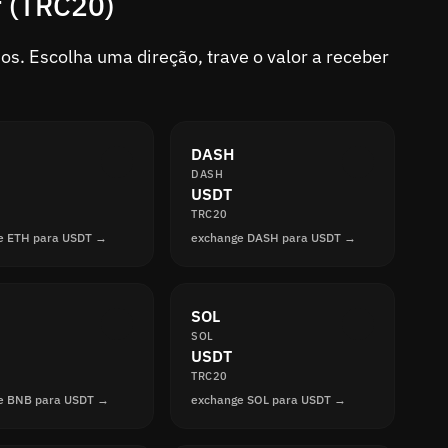
r (TRC20)
s. Escolha uma direção, trave o valor a receber
DASH
DASH
USDT
TRC20
e ETH para USDT →
exchange DASH para USDT →
SOL
SOL
USDT
TRC20
e BNB para USDT →
exchange SOL para USDT →