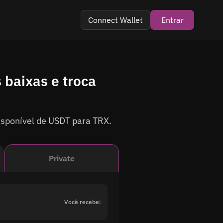
Connect Wallet
Entrar
ram
 baixas e troca
isponível de USDT para TRX.
Private
Você recebe: