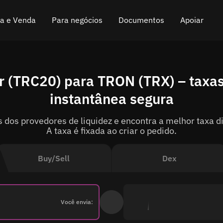
a e Venda
Para negócios
Documentos
Apoiar
Criptomoedas
Programa de afiliados
Perguntas frequentes
Bate-papo no Teleg
r (TRC20) para TRON (TRX) – taxas
H)
riptomoedas
API para troca
Blogue
Bate-papo online
instantânea segura
)
Widget de troca de criptomoedas
Come funziona
Deixar feedback
 dos provedores de liquidez e encontra a melhor taxa d
)
Dinheiro de volta
Roteiro
A taxa é fixada ao criar o pedido.
Troca de corrente cruzada
Documentação da API
Buy/Sell
Dex
Listagem de ativos
status VIP
Você envia: