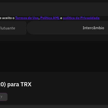
e aceito o
Termos de Uso
,
Política AML
e
política de Privacidade
Intercâmbio
Flutuante
20) para TRX
1Y