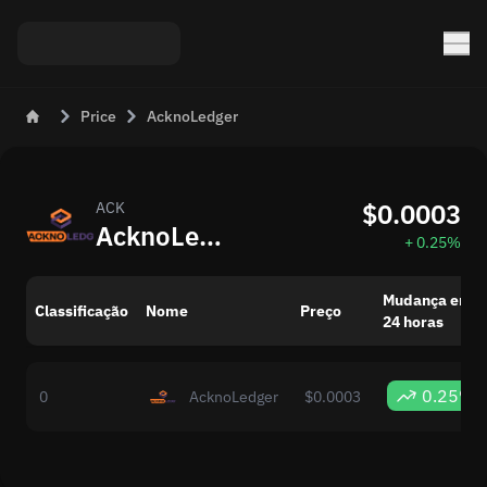
Price
AcknoLedger
$0.0003
ACK
AcknoLedger (ACK) – Preço e Tendências de Mercado Hoje
+ 0.25%
Mudança em
Classificação
Nome
Preço
24 horas
0.25%
0
AcknoLedger
$0.0003