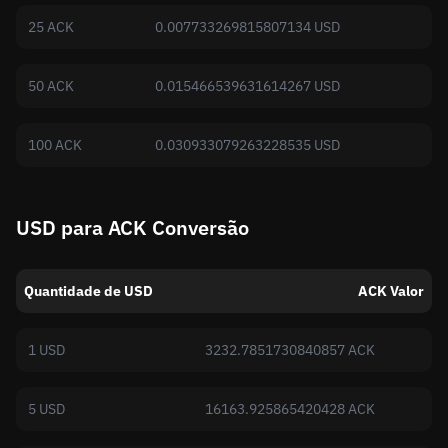
25 ACK
0.007733269815807134 USD
50 ACK
0.015466539631614267 USD
100 ACK
0.030933079263228535 USD
USD para ACK Conversão
Quantidade de USD
ACK Valor
1 USD
3232.7851730840857 ACK
5 USD
16163.925865420428 ACK