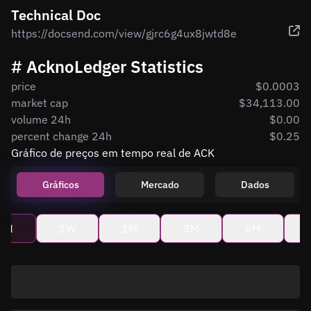
Technical Doc
https://docsend.com/view/gjrc6g4ux8jwtd8e
# AcknoLedger Statistics
price
$0.0003
market cap
$34,113.00
volume 24h
$0.00
percent change 24h
$0.25
Gráfico de preços em tempo real de ACK
Gráficos
Mercado
Dados
4H
1W
1M
3M
6M