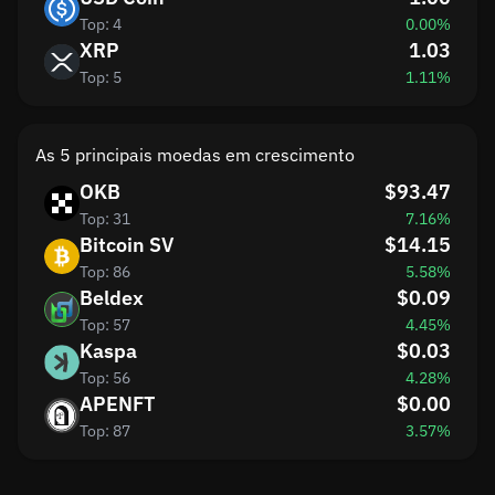
Top: 4
0.00%
XRP
1.03
Top: 5
1.11%
As 5 principais moedas em crescimento
OKB
$93.47
Top: 31
7.16%
Bitcoin SV
$14.15
Top: 86
5.58%
Beldex
$0.09
Top: 57
4.45%
Kaspa
$0.03
Top: 56
4.28%
APENFT
$0.00
Top: 87
3.57%