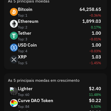
As 5 principais moedas
Bitcoin
64,258.65
Top: 1
-0.36%
Ethereum
1,899.03
Top: 2
0.17%
Tether
1.00
Top: 3
-0.01%
USD Coin
1.00
Top: 4
-0.03%
XRP
1.03
Top: 5
-1.45%
As 5 principais moedas em crescimento
Lighter
$2.40
Top: 60
11.48%
Curve DAO Token
$0.22
Top: 84
5.50%