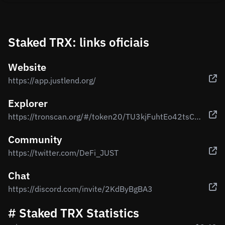
Staked TRX: links oficiais
Website
https://app.justlend.org/
Explorer
https://tronscan.org/#/token20/TU3kjFuhtEo42tsCBtfYUAZxoqQ4yuSLQ5
Community
https://twitter.com/DeFi_JUST
Chat
https://discord.com/invite/2KdByBgBA3
# Staked TRX Statistics