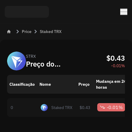
Price
Staked TRX
$0.43
STRX
Preço do Token Staked TRX (STRX) Hoje
-0.01%
Mudança em 24
Classificação
Nome
Preço
horas
-0.01%
0
Staked TRX
$0.43