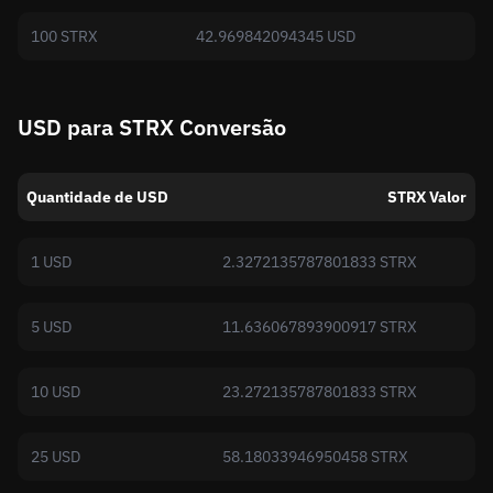
100 STRX
42.969842094345 USD
USD para STRX Conversão
Quantidade de USD
STRX Valor
1 USD
2.3272135787801833 STRX
5 USD
11.636067893900917 STRX
10 USD
23.272135787801833 STRX
25 USD
58.18033946950458 STRX