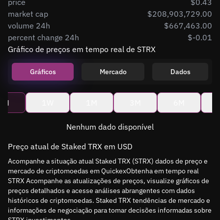
price
$0.43
market cap
$208,903,729.00
volume 24h
$667,463.00
percent change 24h
$-0.01
Gráfico de preços em tempo real de STRX
Gráficos
Mercado
Dados
4H
1W
1M
3M
6M
Nenhum dado disponível
Preço atual de Staked TRX em USD
Acompanhe a situação atual Staked TRX (STRX) dados de preço e
mercado de criptomoedas em QuickexObtenha em tempo real
STRX Acompanhe as atualizações de preços, visualize gráficos de
preços detalhados e acesse análises abrangentes com dados
históricos de criptomoedas. Staked TRX tendências de mercado e
informações de negociação para tomar decisões informadas sobre