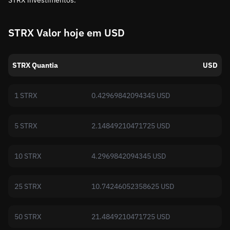
STRX investimentos.
STRX Valor hoje em USD
STRX Quantia
USD
1 STRX
0.42969842094345 USD
5 STRX
2.14849210471725 USD
10 STRX
4.2969842094345 USD
25 STRX
10.74246052358625 USD
50 STRX
21.4849210471725 USD