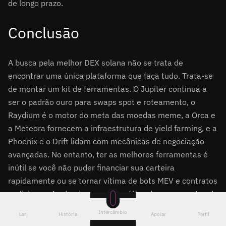
de longo prazo.
Conclusão
A busca pela melhor DEX solana não se trata de
encontrar uma única plataforma que faça tudo. Trata-se
de montar um kit de ferramentas. O Jupiter continua a
ser o padrão ouro para swaps spot e roteamento, o
Raydium é o motor do meta das moedas meme, a Orca e
a Meteora fornecem a infraestrutura de yield farming, e a
Phoenix e o Drift lidam com mecânicas de negociação
avançadas. No entanto, ter as melhores ferramentas é
inútil se você não puder financiar sua carteira
rapidamente ou se tornar vítima de bots MEV e contratos
maliciosos. Ao dominar a matemática dos orçamentos de
computação, proteger suas negociações com o Jito,
Intercâmbio
Lar
História
Apoiar
Perfil
utilizar o Quickex.io para financiamento on-chain perfeito